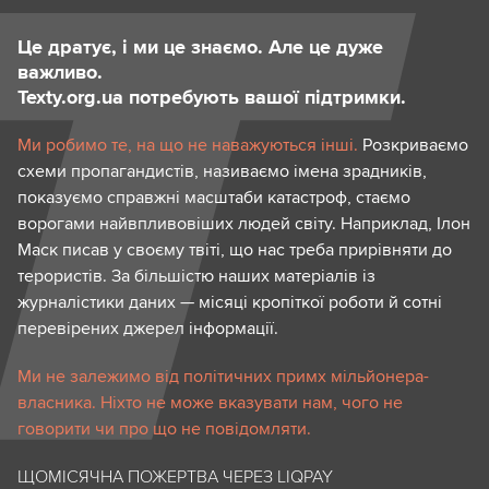
Це дратує, і ми це знаємо. Але це дуже
важливо.
Texty.org.ua потребують вашої підтримки.
Ми робимо те, на що не наважуються інші.
Розкриваємо
схеми пропагандистів, називаємо імена зрадників,
показуємо справжні масштаби катастроф, стаємо
ворогами найвпливовіших людей світу. Наприклад, Ілон
Маск писав у своєму твіті, що нас треба прирівняти до
терористів. За більшістю наших матеріалів із
журналістики даних — місяці кропіткої роботи й сотні
перевірених джерел інформації.
Ми не залежимо від політичних примх мільйонера-
власника. Ніхто не може вказувати нам, чого не
говорити чи про що не повідомляти.
ЩОМІСЯЧНА ПОЖЕРТВА ЧЕРЕЗ LIQPAY