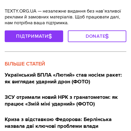
TEXTY.ORG.UA — незалежне видання без навʼязливої
реклами й замовних матеріалів. Щоб працювати далі,
нам потрібна ваша підтримка.
ПІДТРИМАТИ
DONATE
БІЛЬШЕ СТАТЕЙ
Український БПЛА «Лютий» став носієм ракет:
як виглядає ударний дрон (ФОТО)
ЗСУ отримали новий НРК з гранатометом: як
працює «Змій міні ударний» (ФОТО)
Криза з відставкою Федорова: Берлінська
назвала дві ключові проблеми влади