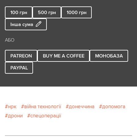
100
грн
500
грн
1000
грн
Інша сума
АБО
PATREON
BUY ME A COFFEE
МОНОБАЗА
PAYPAL
нрк
війна технології
донеччина
допомога
дрони
спецоперації