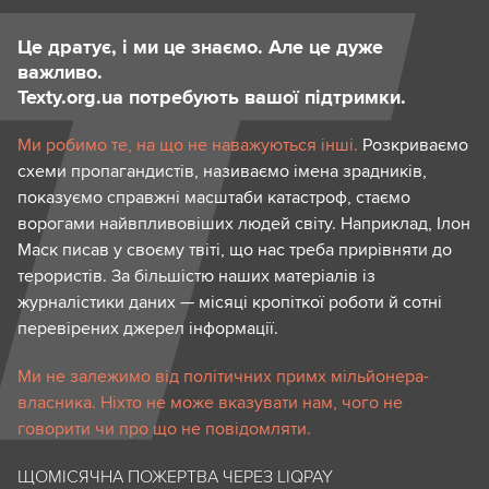
Це дратує, і ми це знаємо. Але це дуже
важливо.
Texty.org.ua потребують вашої підтримки.
Ми робимо те, на що не наважуються інші.
Розкриваємо
схеми пропагандистів, називаємо імена зрадників,
показуємо справжні масштаби катастроф, стаємо
ворогами найвпливовіших людей світу. Наприклад, Ілон
Маск писав у своєму твіті, що нас треба прирівняти до
терористів. За більшістю наших матеріалів із
журналістики даних — місяці кропіткої роботи й сотні
перевірених джерел інформації.
Ми не залежимо від політичних примх мільйонера-
власника. Ніхто не може вказувати нам, чого не
говорити чи про що не повідомляти.
ЩОМІСЯЧНА ПОЖЕРТВА ЧЕРЕЗ LIQPAY