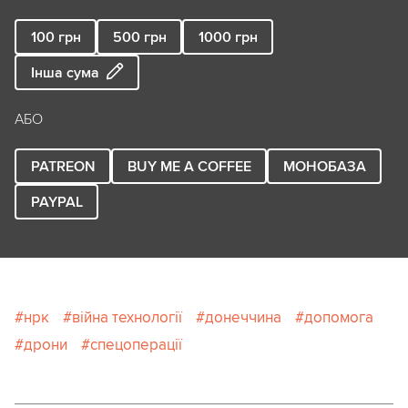
100
грн
500
грн
1000
грн
Інша сума
АБО
PATREON
BUY ME A COFFEE
МОНОБАЗА
PAYPAL
нрк
війна технології
донеччина
допомога
дрони
спецоперації