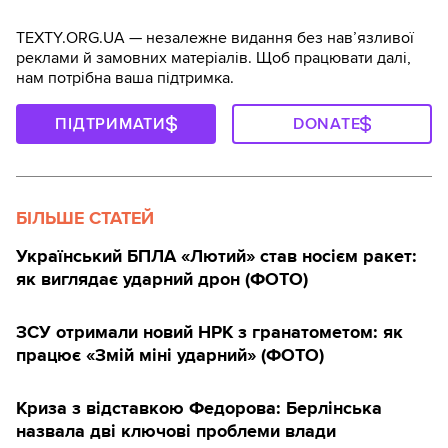
TEXTY.ORG.UA — незалежне видання без навʼязливої
реклами й замовних матеріалів. Щоб працювати далі,
нам потрібна ваша підтримка.
ПІДТРИМАТИ
DONATE
БІЛЬШЕ СТАТЕЙ
Український БПЛА «Лютий» став носієм ракет:
як виглядає ударний дрон (ФОТО)
ЗСУ отримали новий НРК з гранатометом: як
працює «Змій міні ударний» (ФОТО)
Криза з відставкою Федорова: Берлінська
назвала дві ключові проблеми влади