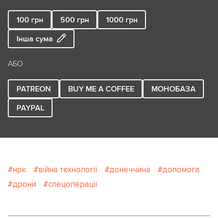
100
грн
500
грн
1000
грн
Інша сума
АБО
PATREON
BUY ME A COFFEE
МОНОБАЗА
PAYPAL
нрк
війна технології
донеччина
допомога
дрони
спецоперації