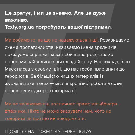
Це дратує, і ми це знаємо. Але це дуже
важливо.
Texty.org.ua потребують вашої підтримки.
Ми робимо те, на що не наважуються інші.
Розкриваємо
схеми пропагандистів, називаємо імена зрадників,
показуємо справжні масштаби катастроф, стаємо
ворогами найвпливовіших людей світу. Наприклад, Ілон
Маск писав у своєму твіті, що нас треба прирівняти до
терористів. За більшістю наших матеріалів із
журналістики даних — місяці кропіткої роботи й сотні
перевірених джерел інформації.
Ми не залежимо від політичних примх мільйонера-
власника. Ніхто не може вказувати нам, чого не
говорити чи про що не повідомляти.
ЩОМІСЯЧНА ПОЖЕРТВА ЧЕРЕЗ LIQPAY