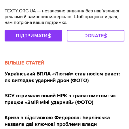
TEXTY.ORG.UA — незалежне видання без навʼязливої
реклами й замовних матеріалів. Щоб працювати далі,
нам потрібна ваша підтримка.
ПІДТРИМАТИ
DONATE
БІЛЬШЕ СТАТЕЙ
Український БПЛА «Лютий» став носієм ракет:
як виглядає ударний дрон (ФОТО)
ЗСУ отримали новий НРК з гранатометом: як
працює «Змій міні ударний» (ФОТО)
Криза з відставкою Федорова: Берлінська
назвала дві ключові проблеми влади