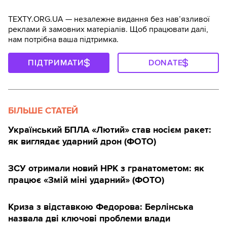
TEXTY.ORG.UA — незалежне видання без навʼязливої
реклами й замовних матеріалів. Щоб працювати далі,
нам потрібна ваша підтримка.
ПІДТРИМАТИ
DONATE
БІЛЬШЕ СТАТЕЙ
Український БПЛА «Лютий» став носієм ракет:
як виглядає ударний дрон (ФОТО)
ЗСУ отримали новий НРК з гранатометом: як
працює «Змій міні ударний» (ФОТО)
Криза з відставкою Федорова: Берлінська
назвала дві ключові проблеми влади