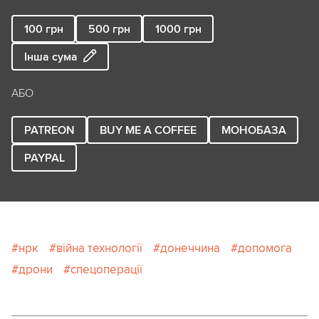
100
грн
500
грн
1000
грн
Інша сума
АБО
PATREON
BUY ME A COFFEE
МОНОБАЗА
PAYPAL
нрк
війна технології
донеччина
допомога
дрони
спецоперації