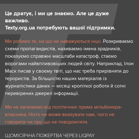
Це дратує, і ми це знаємо. Але це дуже
важливо.
Texty.org.ua потребують вашої підтримки.
Ми робимо те, на що не наважуються інші.
Розкриваємо
схеми пропагандистів, називаємо імена зрадників,
показуємо справжні масштаби катастроф, стаємо
ворогами найвпливовіших людей світу. Наприклад, Ілон
Маск писав у своєму твіті, що нас треба прирівняти до
терористів. За більшістю наших матеріалів із
журналістики даних — місяці кропіткої роботи й сотні
перевірених джерел інформації.
Ми не залежимо від політичних примх мільйонера-
власника. Ніхто не може вказувати нам, чого не
говорити чи про що не повідомляти.
ЩОМІСЯЧНА ПОЖЕРТВА ЧЕРЕЗ LIQPAY