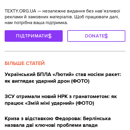
TEXTY.ORG.UA — незалежне видання без навʼязливої
реклами й замовних матеріалів. Щоб працювати далі,
нам потрібна ваша підтримка.
ПІДТРИМАТИ
DONATE
БІЛЬШЕ СТАТЕЙ
Український БПЛА «Лютий» став носієм ракет:
як виглядає ударний дрон (ФОТО)
ЗСУ отримали новий НРК з гранатометом: як
працює «Змій міні ударний» (ФОТО)
Криза з відставкою Федорова: Берлінська
назвала дві ключові проблеми влади