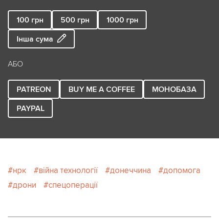
100
грн
500
грн
1000
грн
Інша сума
АБО
PATREON
BUY ME A COFFEE
МОНОБАЗА
PAYPAL
нрк
війна технології
донеччина
допомога
дрони
спецоперації