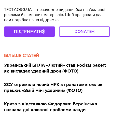
TEXTY.ORG.UA — незалежне видання без навʼязливої
реклами й замовних матеріалів. Щоб працювати далі,
нам потрібна ваша підтримка.
ПІДТРИМАТИ
DONATE
БІЛЬШЕ СТАТЕЙ
Український БПЛА «Лютий» став носієм ракет:
як виглядає ударний дрон (ФОТО)
ЗСУ отримали новий НРК з гранатометом: як
працює «Змій міні ударний» (ФОТО)
Криза з відставкою Федорова: Берлінська
назвала дві ключові проблеми влади