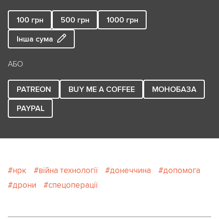
100
грн
500
грн
1000
грн
Інша сума
АБО
PATREON
BUY ME A COFFEE
МОНОБАЗА
PAYPAL
нрк
війна технології
донеччина
допомога
дрони
спецоперації