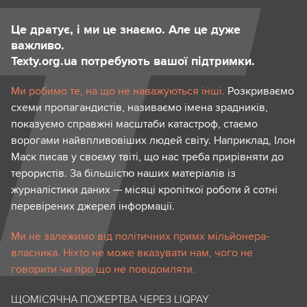
Це дратує, і ми це знаємо. Але це дуже
важливо.
Texty.org.ua потребують вашої підтримки.
Ми робимо те, на що не наважуються інші.
Розкриваємо
схеми пропагандистів, називаємо імена зрадників,
показуємо справжні масштаби катастроф, стаємо
ворогами найвпливовіших людей світу. Наприклад, Ілон
Маск писав у своєму твіті, що нас треба прирівняти до
терористів. За більшістю наших матеріалів із
журналістики даних — місяці кропіткої роботи й сотні
перевірених джерел інформації.
Ми не залежимо від політичних примх мільйонера-
власника. Ніхто не може вказувати нам, чого не
говорити чи про що не повідомляти.
ЩОМІСЯЧНА ПОЖЕРТВА ЧЕРЕЗ LIQPAY