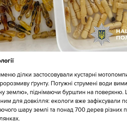
логії
меню ділки застосовували кустарні мотопомпи
дророзмиву ґрунту. Потужні струмені води вим
ну землю», піднімаючи бурштин на поверхню.
вним для довкілля: екологи вже зафіксували п
чого шару землі та понад 700 дерев різних п
лянках.