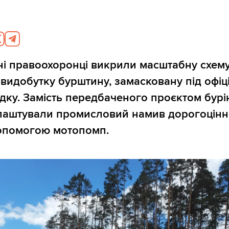
і правоохоронці викрили масштабну схем
видобутку бурштину, замасковану під офіц
дку. Замість передбаченого проєктом бурі
влаштували промисловий намив дорогоцін
допомогою мотопомп.