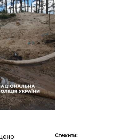
Стежити:
ищено