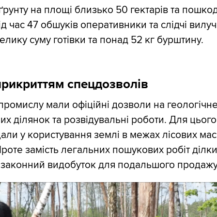
рунту на площі близько 50 гектарів та пошк
ід час 47 обшуків оперативники та слідчі вилу
елику суму готівки та понад 52 кг бурштину.
прикриттям спецдозволів
промислу мали офіційні дозволи на геологічн
х ділянок та розвідувальні роботи. Для цього
али у користування землі в межах лісових мас
роте замість легальних пошукових робіт ділк
езаконний видобуток для подальшого продажу