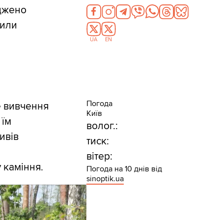
оджено
чили
UA
EN
Погода
е вивчення
Київ
 їм
волог.:
ивів
тиск:
и
вітер:
 каміння.
Погода на 10 днів від
sinoptik.ua