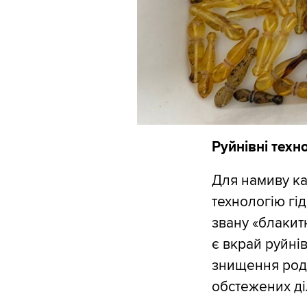
Руйнівні техно
Для намиву ка
технологію гі
звану «блакит
є вкрай руйні
знищення родю
обстежених ді