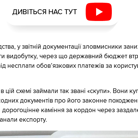
ДИВІТЬСЯ НАС ТУТ
дства, у звітній документації зловмисники зан
ги видобутку, через що державний бюджет вт
від несплати обов’язкових платежів за корист
в цій схемі займали так звані «скупи». Вони к
одних документів про його законне походжен
дорогоцінне каміння за кордон через заздал
анали експорту.