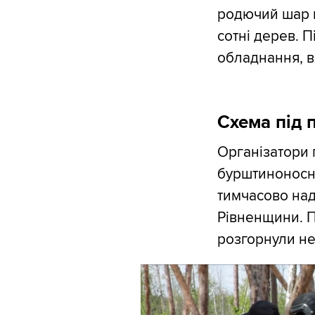
родючий шар ґ
сотні дерев. П
обладнання, в
Схема під 
Організатори 
бурштиноносни
тимчасово над
Рівненщини. П
розгорнули н