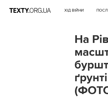
ХІД ВІЙНИ
ПОСЛ
На Рі
масшт
буршт
ґрунт
(ФОТ