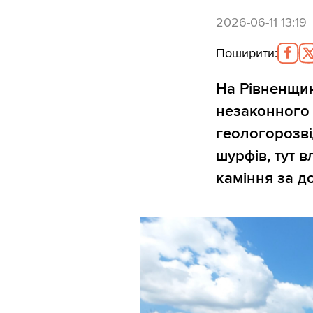
2026-06-11 13:19
Поширити
:
На Рівненщин
незаконного 
геологорозві
шурфів, тут 
каміння за 