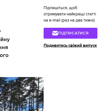
Підпишіться, щоб
отримувати найкращі статті
на e-mail (раз на два тижні)
у
ПІДПИСАТИСЯ
ійну
Подивитись свіжий випуск
ння
ного