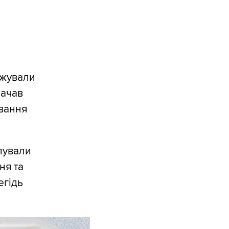
ижували
рачав
ування
упували
ня та
егідь