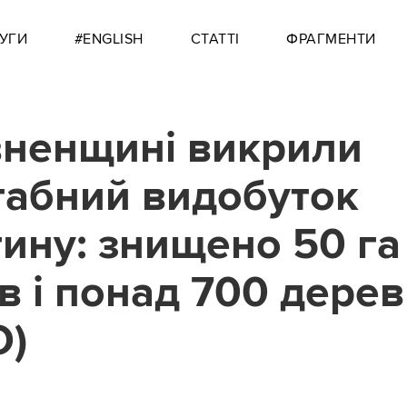
УГИ
#ENGLISH
СТАТТІ
ФРАГМЕНТИ
вненщині викрили
абний видобуток
ину: знищено 50 га
ів і понад 700 дерев
О)