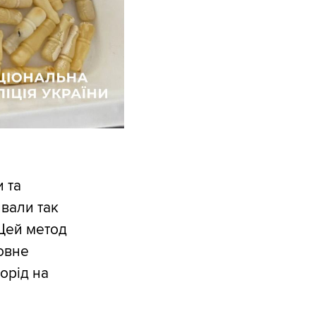
 та
ивали так
 Цей метод
овне
орід на