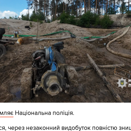
омляє
Національна поліція.
ся, через незаконний видобуток повністю зн