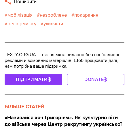
Поширити
мобілізація
незроблене
покарання
реформи зсу
ухилянти
TEXTY.ORG.UA — незалежне видання без навʼязливої
реклами й замовних матеріалів. Щоб працювати далі,
нам потрібна ваша підтримка.
ПІДТРИМАТИ
DONATE
БІЛЬШЕ СТАТЕЙ
«Називайся хоч Григорієм». Як культурно піти
до війська через Центр рекрутингу української