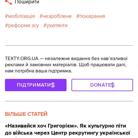
Поширити
мобілізація
незроблене
покарання
реформи зсу
ухилянти
TEXTY.ORG.UA — незалежне видання без навʼязливої
реклами й замовних матеріалів. Щоб працювати далі,
нам потрібна ваша підтримка.
ПІДТРИМАТИ
DONATE
БІЛЬШЕ СТАТЕЙ
«Називайся хоч Григорієм». Як культурно піти
до війська через Центр рекрутингу української