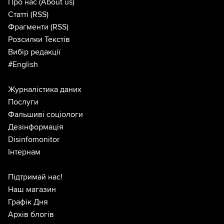
Про нас
(About us)
Статті
(RSS)
Фрагменти
(RSS)
Розсилки Текстів
Вибір редакції
#English
Журналістика даних
Послуги
Фальшиві соціологи
Дезінформація
Disinfomonitor
Інтернам
Підтримай нас!
Наш магазин
Графік Дня
Архів блогів