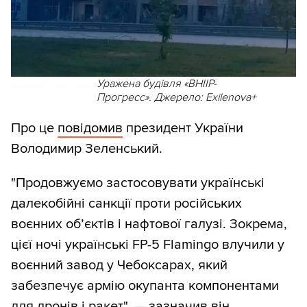
Уражена будівля «ВНІІР-
Прогресс». Джерело: Exilenova+
Про це
повідомив
президент України
Володимир Зеленський.
"Продовжуємо застосовувати українські
далекобійні санкції проти російських
воєнних об’єктів і нафтової галузі. Зокрема,
цієї ночі українські FP-5 Flamingo влучили у
воєнний завод у Чебоксарах, який
забезпечує армію окупанта компонентами
для дронів і ракет", — зазначив він.