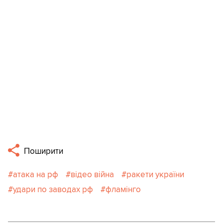
Поширити
атака на рф
відео війна
ракети україни
удари по заводах рф
фламінго