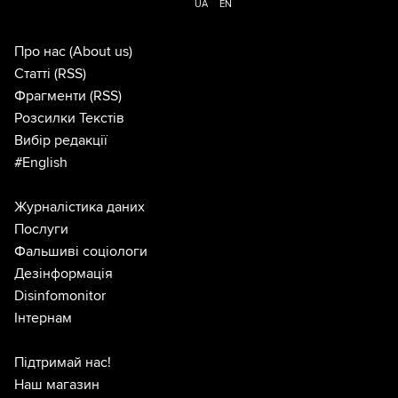
UA
EN
Про нас
(About us)
Статті
(RSS)
Фрагменти
(RSS)
Розсилки Текстів
Вибір редакції
#English
Журналістика даних
Послуги
Фальшиві соціологи
Дезінформація
Disinfomonitor
Інтернам
Підтримай нас!
Наш магазин