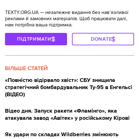
TEXTY.ORG.UA — незалежне видання без навʼязливої
реклами й замовних матеріалів. Щоб працювати далі,
нам потрібна ваша підтримка.
ПІДТРИМАТИ
DONATE
БІЛЬШЕ СТАТЕЙ
«Повністю відірвало хвіст»: СБУ знищила
стратегічний бомбардувальник Ту-95 в Енгельсі
(ВІДЕО)
Відео дня. Запуск ракети «Фламінго», яка
атакувала завод «Авітек» у російському Кірові
Як удари по складах Wildberries змінюють