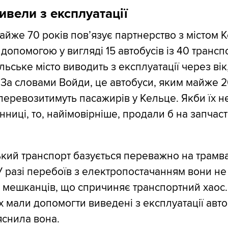
ивели з експлуатації
майже 70 років пов’язує партнерство з містом 
 допомогою у вигляді 15 автобусів із 40 транс
ольське місто виводить з експлуатації через вік
. За словами Войди, це автобуси, яким майже 2
 перевозитимуть пасажирів у Кельце. Якби їх н
нниці, то, найімовірніше, продали б на запчас
ський транспорт базується переважно на трамва
У разі перебоїв з електропостачанням вони не
 мешканців, що спричиняє транспортний хаос.
х мали допомогти виведені з експлуатації авто
яснила вона.