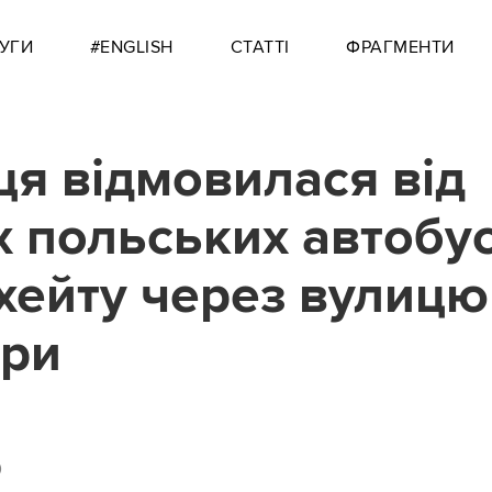
УГИ
#ENGLISH
СТАТТІ
ФРАГМЕНТИ
ця відмовилася від
х польських автобус
 хейту через вулицю
ери
0