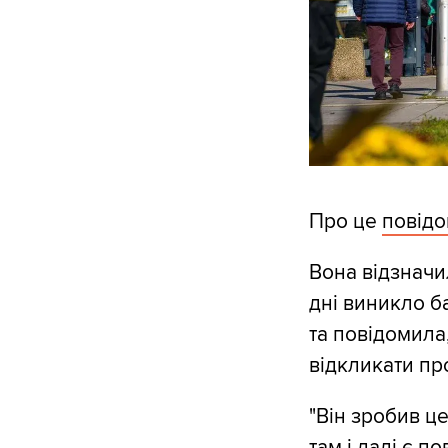
Про це
повід
Вона відзначи
дні виникло ба
та повідомила
відкликати пр
"Він зробив це
там і далі є п