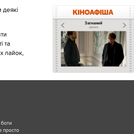
 деякі
ити
і та
х лайок,
 боти
е просто