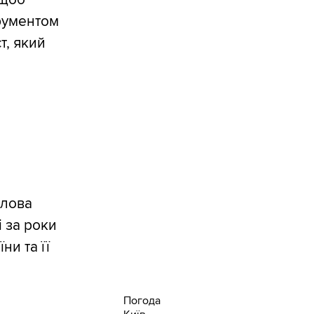
трументом
т, який
олова
 за роки
ни та її
Погода