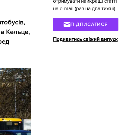
отримувати найкращі статті
на e-mail (раз на два тижні)
тобусів,
ПІДПИСАТИСЯ
а Кельце,
Подивитись свіжий випуск
ред