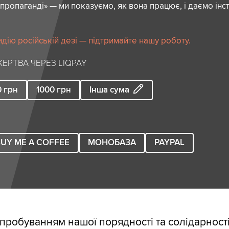
пропаганді» — ми показуємо, як вона працює, і даємо інс
идію російській дезі — підтримайте нашу роботу.
ЕРТВА ЧЕРЕЗ LIQPAY
0
грн
1000
грн
Інша сума
UY ME A COFFEE
МОНОБАЗА
PAYPAL
ипробуванням нашої порядності та солідарності