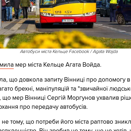
Автобуси міста Кельце Facebook / Agata Wojda
омила
мер міста Кельце Агата Войда.
ла, що довкола запиту Вінниці про допомогу в
гато брехні, маніпуляцій та "звичайної людсько
, що мер Вінниці Сергій Моргунов ухвалив рі
охання про передачу автобусів.
 не тому, що потреби його міста раптово зникл
овсякденністю. Він зробив це тому, що не хотів,