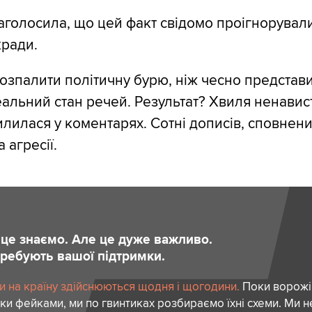
аголосила, що цей факт свідомо проігнорували
кради.
озпалити політичну бурю, ніж чесно представ
льний стан речей. Результат? Хвиля ненавист
илилася у коментарях. Сотні дописів, сповнени
 агресії.
и це знаємо. Але це дуже важливо.
отребують вашої підтримки.
и на країну здійснюються щодня і щогодини.
Поки ворожі
ки фейками, ми по гвинтиках розбираємо їхні схеми. Ми н