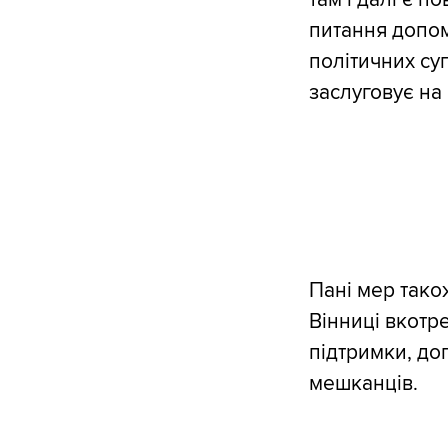
питання допом
політичних су
заслуговує на
Пані мер тако
Вінниці вкотр
підтримки, до
мешканців.