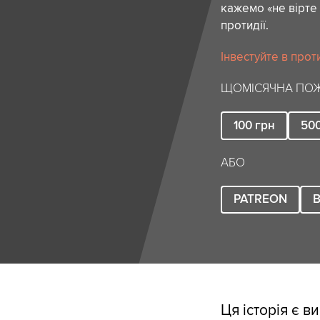
кажемо «не вірте 
протидії.
Інвестуйте в прот
ЩОМІСЯЧНА ПОЖ
100
грн
50
АБО
PATREON
B
Ця історія є в