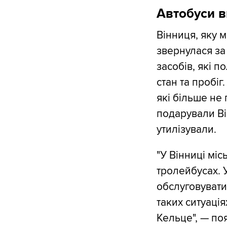
Автобуси в
Вінниця, яку 
звернулася за
засобів, які п
стан та пробіг
які більше не
подарували Ві
утилізували.
"У Вінниці мі
тролейбусах. 
обслуговувати
таких ситуація
Кельце", — по