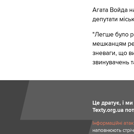
Агата Войда н
депутати місь
"Легше було р
мешканцям реа
зневаги, що в
звинувачень та
Це дратує, і м
Texty.org.ua п
Інформаційні атак
наповнюють стріч