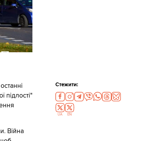
Стежити:
 останні
ї підлості"
шення
UA
EN
и. Війна
 щоб