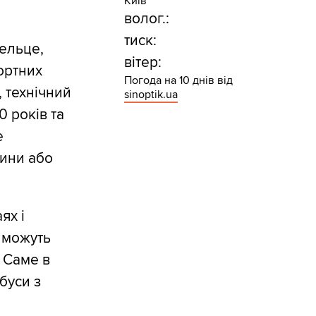
Київ
волог.:
тиск:
Кельце,
вітер:
портних
Погода на 10 днів від
, технічний
sinoptik.ua
0 років та
е
тини або
ях і
 можуть
 Саме в
буси з