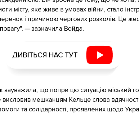
оги місту, яке живе в умовах війни, стало інс
перечок і причиною чергових розколів. Це жес
 повагу", — зазначила Войда.
ДИВІТЬСЯ НАС ТУТ
ж зауважила, що попри цю ситуацію міський г
е висловив мешканцям Кельце слова вдячності
помоги та солідарності, проявлених щодо Украї