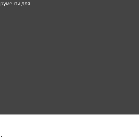
трументи для
.