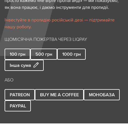
просто кажемо «не вірте пропаганді» — ми показуємо,
як вона працює, і даємо інструменти для протидії.
Інвестуйте в протидію російській дезі — підтримайте
нашу роботу.
ЩОМІСЯЧНА ПОЖЕРТВА ЧЕРЕЗ LIQPAY
100
грн
500
грн
1000
грн
Інша сума
АБО
PATREON
BUY ME A COFFEE
МОНОБАЗА
PAYPAL