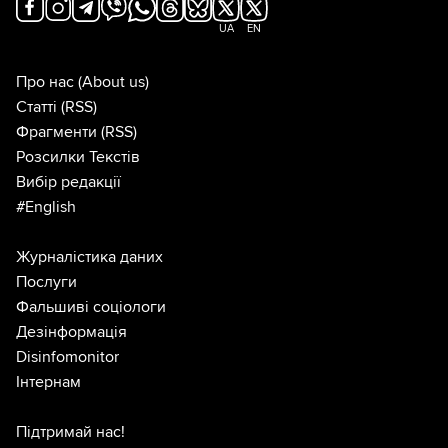
UA
EN
Про нас
(About us)
Статті
(RSS)
Фрагменти
(RSS)
Розсилки Текстів
Вибір редакції
#English
Журналістика даних
Послуги
Фальшиві соціологи
Дезінформація
Disinfomonitor
Інтернам
Підтримай нас!