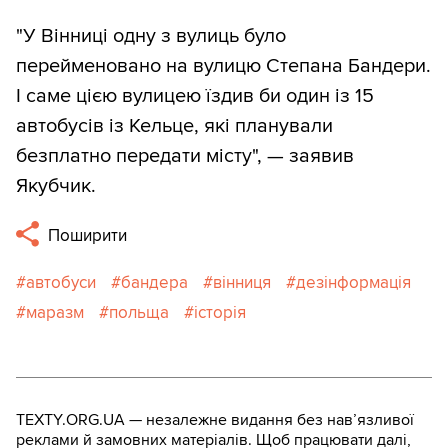
"У Вінниці одну з вулиць було
перейменовано на вулицю Степана Бандери.
І саме цією вулицею їздив би один із 15
автобусів із Кельце, які планували
безплатно передати місту", — заявив
Якубчик.
Поширити
автобуси
бандера
вінниця
дезінформація
маразм
польща
історія
TEXTY.ORG.UA — незалежне видання без навʼязливої
реклами й замовних матеріалів. Щоб працювати далі,