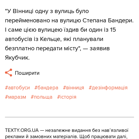
"У Вінниці одну з вулиць було
перейменовано на вулицю Степана Бандери.
І саме цією вулицею їздив би один із 15
автобусів із Кельце, які планували
безплатно передати місту", — заявив
Якубчик.
Поширити
автобуси
бандера
вінниця
дезінформація
маразм
польща
історія
TEXTY.ORG.UA — незалежне видання без навʼязливої
реклами й замовних матеріалів. Щоб працювати далі,