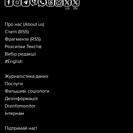
UA
EN
Про нас
(About us)
Статті
(RSS)
Фрагменти
(RSS)
Розсилки Текстів
Вибір редакції
#English
Журналістика даних
Послуги
Фальшиві соціологи
Дезінформація
Disinfomonitor
Інтернам
Підтримай нас!