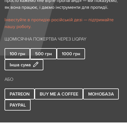
просто кажемо «не вірте пропаганді» — ми показуємо,
як вона працює, і даємо інструменти для протидії.
Інвестуйте в протидію російській дезі — підтримайте
нашу роботу.
ЩОМІСЯЧНА ПОЖЕРТВА ЧЕРЕЗ LIQPAY
100
грн
500
грн
1000
грн
Інша сума
АБО
PATREON
BUY ME A COFFEE
МОНОБАЗА
PAYPAL