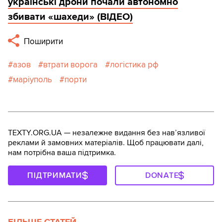
українські дрони почали автономно
збивати «шахеди» (ВІДЕО)
Поширити
азов
втрати ворога
логістика рф
маріуполь
порти
TEXTY.ORG.UA — незалежне видання без навʼязливої
реклами й замовних матеріалів. Щоб працювати далі,
нам потрібна ваша підтримка.
ПІДТРИМАТИ
DONATE