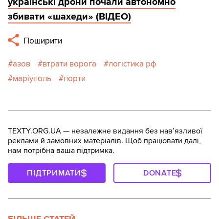
українські дрони почали автономно
збивати «шахеди» (ВІДЕО)
Поширити
азов
втрати ворога
логістика рф
маріуполь
порти
TEXTY.ORG.UA — незалежне видання без навʼязливої
реклами й замовних матеріалів. Щоб працювати далі,
нам потрібна ваша підтримка.
ПІДТРИМАТИ
DONATE