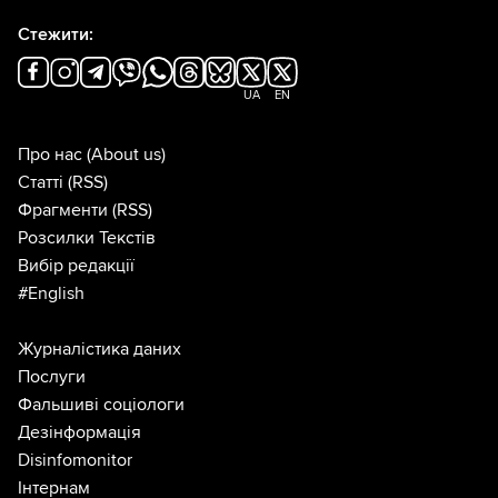
Стежити:
UA
EN
Про нас
(About us)
Статті
(RSS)
Фрагменти
(RSS)
Розсилки Текстів
Вибір редакції
#English
Журналістика даних
Послуги
Фальшиві соціологи
Дезінформація
Disinfomonitor
Інтернам