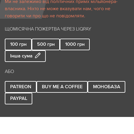
Ми не залежимо від політичних примх мільйонера-
власника. Ніхто не може вказувати нам, чого не
говорити чи про що не повідомляти.
ЩОМІСЯЧНА ПОЖЕРТВА ЧЕРЕЗ LIQPAY
100
грн
500
грн
1000
грн
Інша сума
АБО
PATREON
BUY ME A COFFEE
МОНОБАЗА
PAYPAL