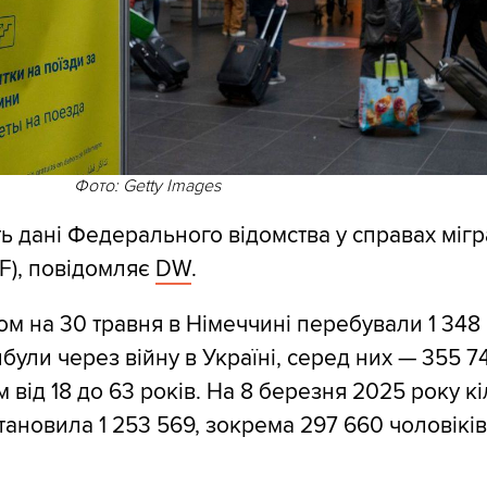
Фото: Getty Images
ь дані Федерального відомства у справах мігра
F), повідомляє
DW
.
ом на 30 травня в Німеччині перебували 1 348
були через війну в Україні, серед них — 355 7
м від 18 до 63 років. На 8 березня 2025 року кі
ановила 1 253 569, зокрема 297 660 чоловіків 