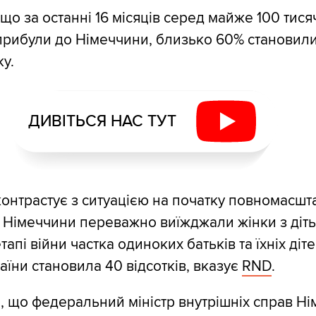
що за останні 16 місяців серед майже 100 тися
і прибули до Німеччини, близько 60% становил
у.
ДИВІТЬСЯ НАС ТУТ
контрастує з ситуацією на початку повномасшт
о Німеччини переважно виїжджали жінки з діть
апі війни частка одиноких батьків та їхніх діт
аїни становила 40 відсотків, вказує
RND
.
 що федеральний міністр внутрішніх справ Н