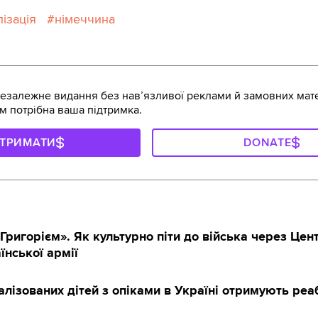
лізація
німеччина
залежне видання без навʼязливої реклами й замовних мате
м потрібна ваша підтримка.
ДТРИМАТИ
DONATE
Григорієм». Як культурно піти до війська через Цен
їнської армії
алізованих дітей з опіками в Україні отримують реаб