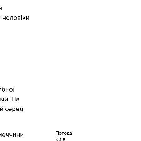
ч
и чоловіки
абної
ми. На
ей серед
Погода
імеччини
Київ