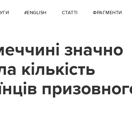
УГИ
#ENGLISH
СТАТТІ
ФРАГМЕНТИ
меччині значно
ла кількість
їнців призовног