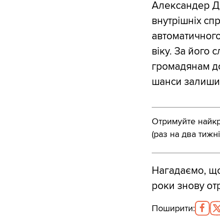
Александер До
внутрішніх сп
автоматичного
віку. За його 
громадянам до
шанси залишит
Отримуйте найкра
(раз на два тижні
Нагадаємо, що
роки знову от
Поширити
: