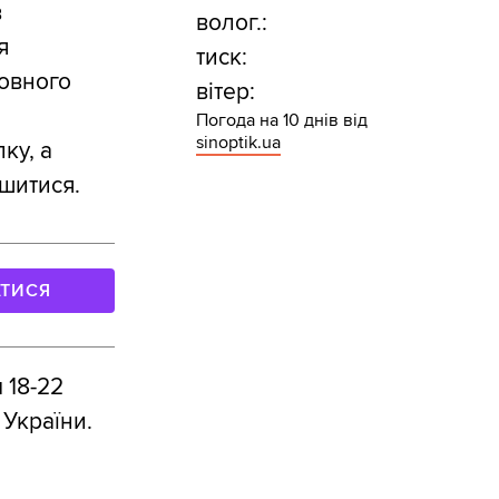
в
волог.:
я
тиск:
зовного
вітер:
Погода на 10 днів від
sinoptik.ua
ку, а
шитися.
АТИСЯ
 18-22
України.