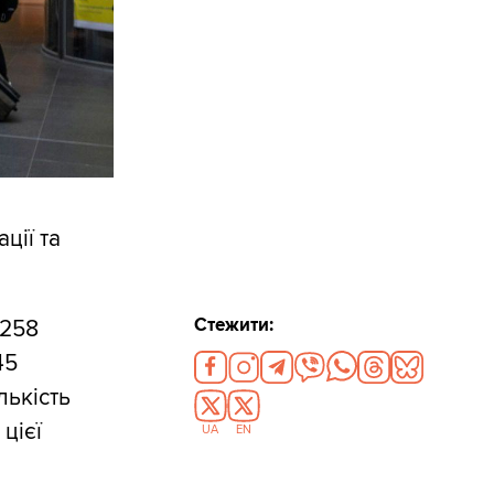
ції та
Стежити:
 258
45
лькість
цієї
UA
EN