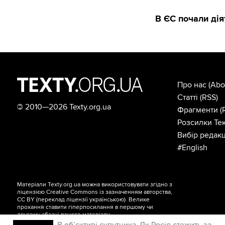
В ЄС почали дія
Про нас
(Abo
Статті
(RSS)
©
2010—2026 Texty.org.ua
Фрагменти
(
Розсилки Тек
Вибір редакц
#English
Матеріали Texty.org.ua можна використовувати згідно з
ліцензією
Creative Commons із зазначенням авторства,
CC BY
(переклад ліцензії
українською
). Велике
прохання ставити гіперпосилання в першому чи
другому абзаці вашого матеріалу.