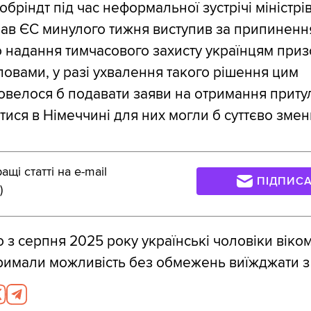
бріндт під час неформальної зустрічі міністрі
рав ЄС минулого тижня виступив за припиненн
 надання тимчасового захисту українцям при
словами, у разі ухвалення такого рішення цим
велося б подавати заяви на отримання притул
ися в Німеччині для них могли б суттєво змен
щі статті на e-mail
ПІДПИС
)
 з серпня 2025 року українські чоловіки віком
римали можливість без обмежень виїжджати з 