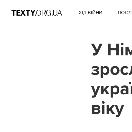
ХІД ВІЙНИ
ПОСЛ
У Ні
зрос
укра
віку