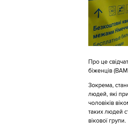
Про це свідчат
біженців (BAM
Зокрема, стан
людей, які при
чоловіків віко
таких людей ст
вікової групи.