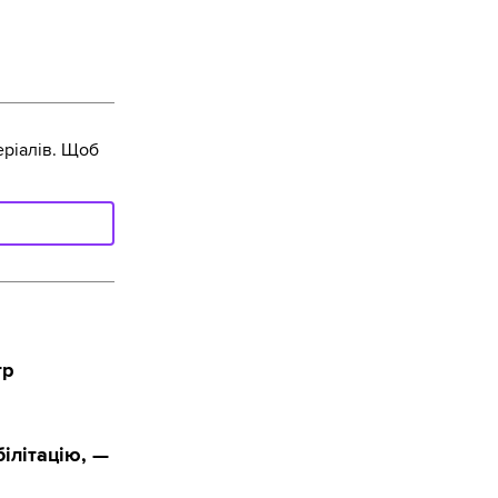
ріалів. Щоб
тр
ілітацію, —