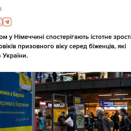
4
ом у Німеччині спостерігають істотне зрос
овіків призовного віку серед біженців, які
 України.