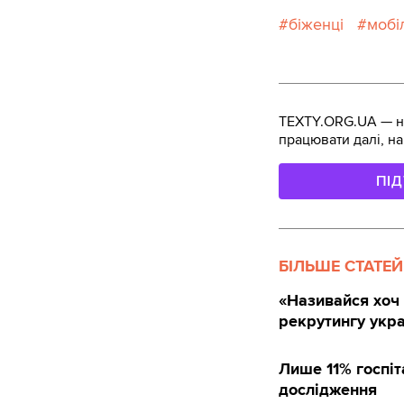
біженці
мобі
TEXTY.ORG.UA — не
працювати далі, на
ПІ
БІЛЬШЕ СТАТЕЙ
«Називайся хоч 
рекрутингу укра
Лише 11% госпіт
дослідження