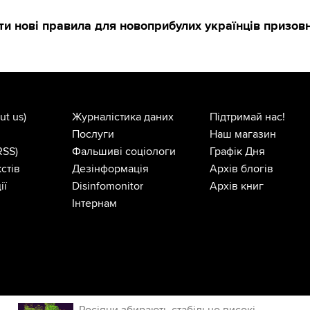
ти нові правила для новоприбулих українців призовн
ut us)
Журналістика даних
Підтримай нас!
Послуги
Наш магазин
RSS)
Фальшиві соціологи
Графік Дня
стів
Дезінформація
Архів блогів
ії
Disinfomonitor
Архів книг
Інтернам