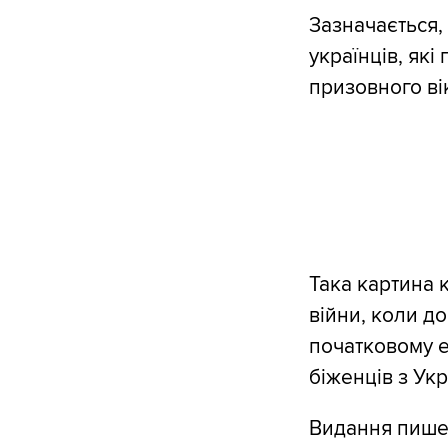
Зазначається, 
українців, як
призовного вік
Така картина 
війни, коли д
початковому ет
біженців з Укр
Видання пише,