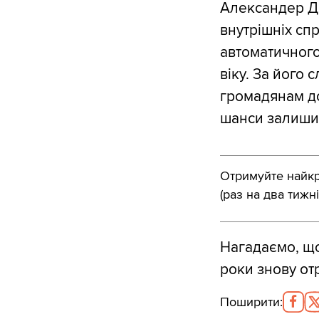
Александер До
внутрішніх сп
автоматичного
віку. За його 
громадянам до
шанси залишит
Отримуйте найкра
(раз на два тижні
Нагадаємо, що
роки знову от
Поширити
: