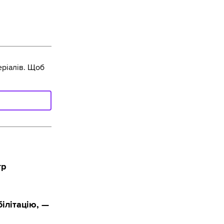
ріалів. Щоб
тр
ілітацію, —