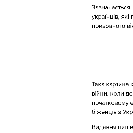
Зазначається, 
українців, як
призовного вік
Така картина 
війни, коли д
початковому ет
біженців з Укр
Видання пише,