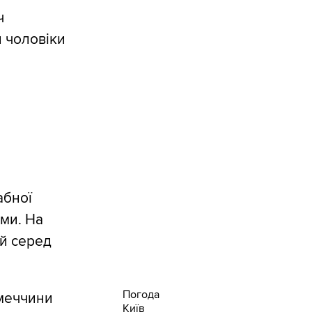
ч
и чоловіки
абної
ми. На
ей серед
Погода
імеччини
Київ