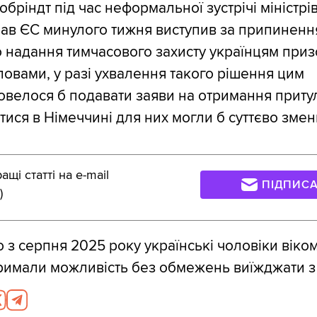
бріндт під час неформальної зустрічі міністрі
рав ЄС минулого тижня виступив за припиненн
 надання тимчасового захисту українцям при
словами, у разі ухвалення такого рішення цим
велося б подавати заяви на отримання притул
ися в Німеччині для них могли б суттєво змен
щі статті на e-mail
ПІДПИС
)
 з серпня 2025 року українські чоловіки віком
римали можливість без обмежень виїжджати з 