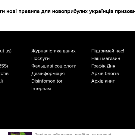
ти нові правила для новоприбулих українців призовн
ut us)
Журналістика даних
Підтримай нас!
Послуги
Наш магазин
RSS)
Фальшиві соціологи
Графік Дня
стів
Дезінформація
Архів блогів
ії
Disinfomonitor
Архів книг
Інтернам