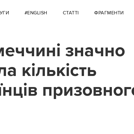
УГИ
#ENGLISH
СТАТТІ
ФРАГМЕНТИ
меччині значно
ла кількість
їнців призовног