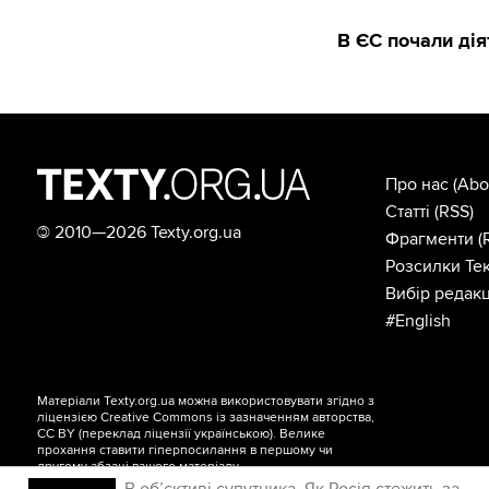
В ЄС почали дія
Про нас
(Abo
Статті
(RSS)
©
2010—2026 Texty.org.ua
Фрагменти
(
Розсилки Тек
Вибір редакц
#English
Матеріали Texty.org.ua можна використовувати згідно з
ліцензією
Creative Commons із зазначенням авторства,
CC BY
(переклад ліцензії
українською
). Велике
прохання ставити гіперпосилання в першому чи
другому абзаці вашого матеріалу.