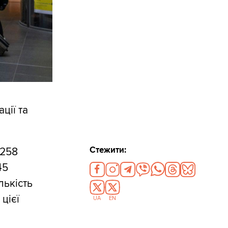
ції та
Стежити:
 258
45
лькість
цієї
UA
EN