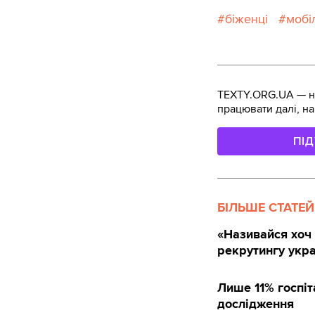
біженці
мобі
TEXTY.ORG.UA — не
працювати далі, на
ПІ
БІЛЬШЕ СТАТЕЙ
«Називайся хоч 
рекрутингу укра
Лише 11% госпіт
дослідження