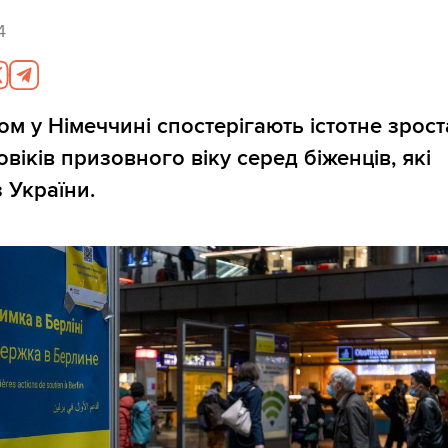
4
ом у Німеччині спостерігають істотне зрос
овіків призовного віку серед біженців, які
 України.