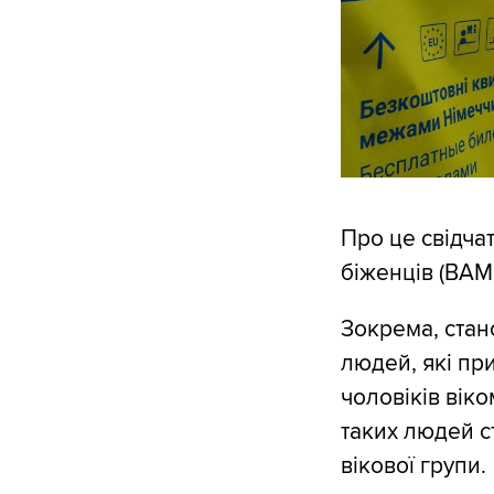
Про це свідчат
біженців (BAM
Зокрема, стан
людей, які при
чоловіків віко
таких людей ст
вікової групи.