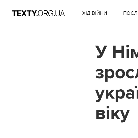
ХІД ВІЙНИ
ПОСЛ
У Ні
зрос
укра
віку