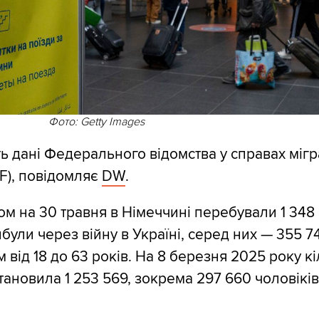
Фото: Getty Images
ь дані Федерального відомства у справах мігра
F), повідомляє
DW
.
ом на 30 травня в Німеччині перебували 1 348
були через війну в Україні, серед них — 355 7
м від 18 до 63 років. На 8 березня 2025 року кі
ановила 1 253 569, зокрема 297 660 чоловіків 