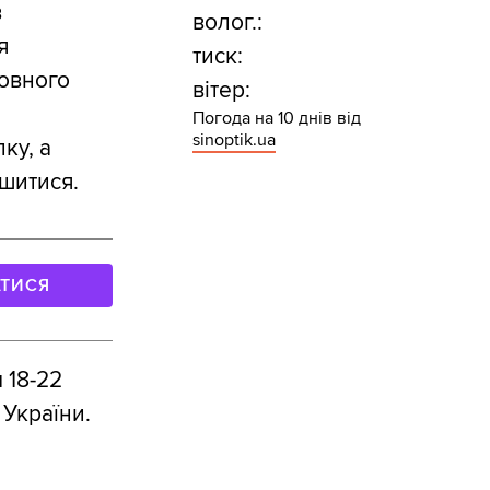
в
волог.:
я
тиск:
зовного
вітер:
Погода на 10 днів від
sinoptik.ua
ку, а
шитися.
АТИСЯ
 18-22
України.