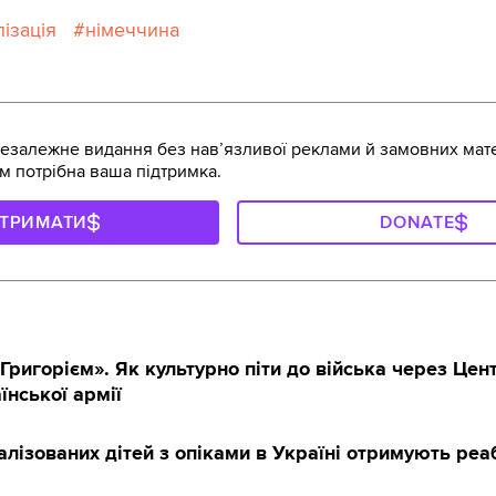
лізація
німеччина
залежне видання без навʼязливої реклами й замовних мате
м потрібна ваша підтримка.
ДТРИМАТИ
DONATE
Григорієм». Як культурно піти до війська через Цен
їнської армії
алізованих дітей з опіками в Україні отримують реаб