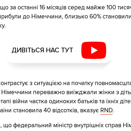
що за останні 16 місяців серед майже 100 тися
і прибули до Німеччини, близько 60% становил
у.
ДИВІТЬСЯ НАС ТУТ
контрастує з ситуацією на початку повномасшт
о Німеччини переважно виїжджали жінки з діть
апі війни частка одиноких батьків та їхніх діт
аїни становила 40 відсотків, вказує
RND
.
 що федеральний міністр внутрішніх справ Н