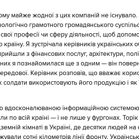
ому майже жодної з цих компаній не існувало.
нологічно грамотного громадянського суспільс
 свої професії чи сферу діяльності, щоб допом
ю країну. Я зустрічала керівників українських
прийшли з фінансових послуг, архітектури, полі
них я познайомилася ще з одним — він поверн
передової. Керівник розповів, що вважає кори
як солдати використовують його продукцію і як
.
но вдосконалюваною інформаційною системою 
іли по всій країні — і не лише у фургонах. Торік
земній кімнаті в Україні, де десятки людей на 
жували сотні кілометрів лінії фронту. Українсь