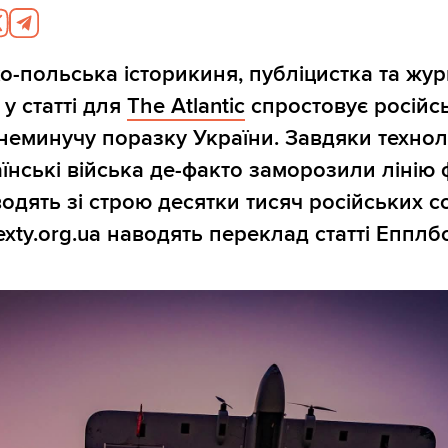
-польська історикиня, публіцистка та жур
у статті для
The Atlantic
спростовує російс
неминучу поразку України. Завдяки техно
їнські війська де-факто заморозили лінію 
одять зі строю десятки тисяч російських со
exty.org.ua наводять переклад статті Епплб