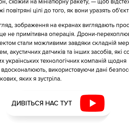
н, схожий на мініатюрну ракету, — щоб відсте
 повітряні цілі до того, як вони уразять об'єкт
ляд, зображення на екранах виглядають прос
 це не примітивна операція. Дрони-перехоплюв
ектом стали можливими завдяки складній мер
м, акустичних датчиків та інших засобів, які со
их українських технологічних компаній щодня
і вдосконалюють, використовуючи дані безпо
ькових, яких я зустріла.
ДИВІТЬСЯ НАС ТУТ