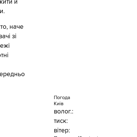
жити й
и.
то, наче
ачі зі
ежі
тні
середньо
Погода
Київ
волог.:
тиск:
вітер: