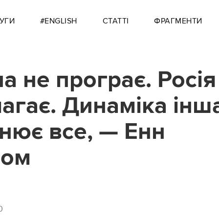
УГИ
#ENGLISH
СТАТТІ
ФРАГМЕНТИ
а не програє. Росія
агає. Динаміка інша
інює все, — Енн
бом
0