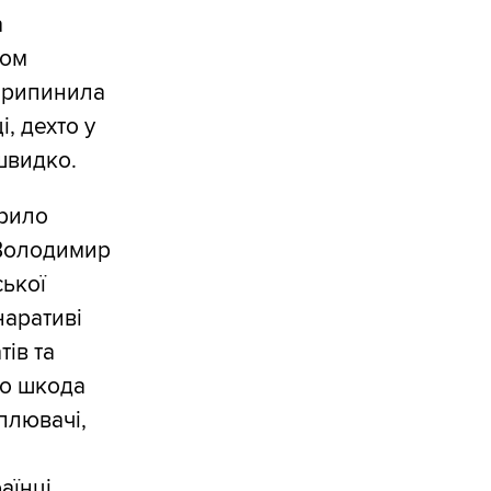
а
бом
 припинила
, дехто у
 швидко.
орило
 Володимир
ської
наративі
ів та
ло шкода
плювачі,
аїнці