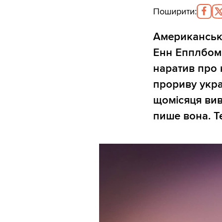
Поширити
:
Американсько
Енн Епплбом 
наратив про 
прориву укра
щомісяця вив
пише вона. T