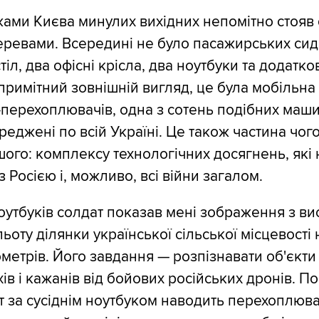
жами Києва минулих вихідних непомітно стояв 
еревами. Всередині не було пасажирських сид
іл, два офісні крісла, два ноутбуки та додатко
примітний зовнішній вигляд, це була мобільна
-перехоплювачів, одна з сотень подібних маши
реджені по всій Україні. Це також частина чог
шого: комплексу технологічних досягнень, які
з Росією і, можливо, всі війни загалом.
оутбуків солдат показав мені зображення з ви
оту ділянки української сільської місцевості н
метрів. Його завдання — розпізнавати об'єкти в
хів і кажанів від бойових російських дронів. 
ат за сусіднім ноутбуком наводить перехоплюв