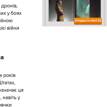
 дронів,
них у боях
ційною
ієї війни
ла
х років
Штатах,
 означає ця
 навіть у
овчки