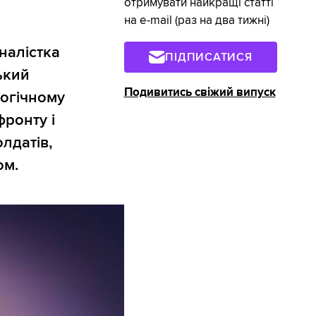
отримувати найкращі статті
на e-mail (раз на два тижні)
налістка
ПІДПИСАТИСЯ
ький
Подивитись свіжий випуск
логічному
фронту і
лдатів,
ом.