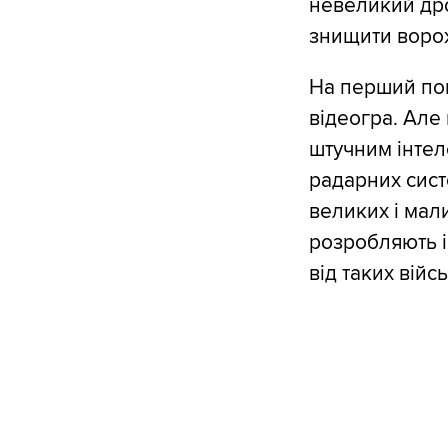
невеликий дро
знищити ворожі
На перший пог
відеогра. Але
штучним інтел
радарних систе
великих і мал
розробляють 
від таких війс