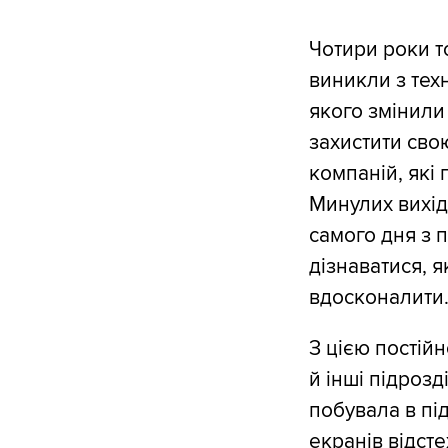
Чотири роки т
виникли з тех
якого змінили
захистити сво
компаній, які 
Минулих вихід
самого дня з 
дізнаватися, 
вдосконалити
З цією постій
й інші підрозд
побувала в під
екранів відсте