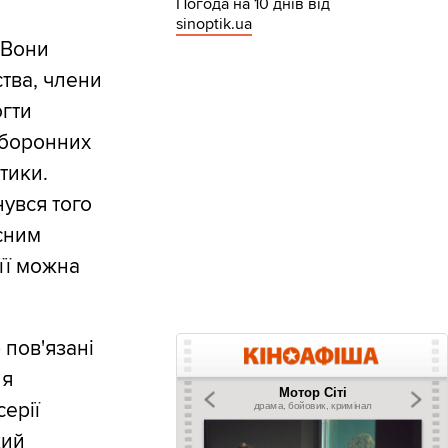
Погода на 10 днів від
sinoptik.ua
 Вони
тва, члени
огти
 оборонних
тики.
увся того
сним
 її можна
пов'язані
 я
серії
кий