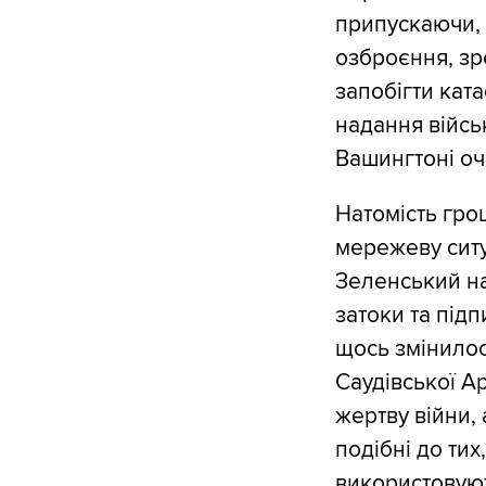
припускаючи, 
озброєння, зр
запобігти кат
надання військ
Вашингтоні оч
Натомість гро
мережеву ситу
Зеленський на
затоки та під
щось змінилос
Саудівської А
жертву війни,
подібні до тих,
використовують