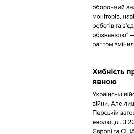
оборонний ана
моніторів, нав
роботів та з'
обізнаністю" —
раптом змінил
Хибність п
явною
Українські ві
війни. Але ли
Перській затоц
еволюція. З 20
Європі та США