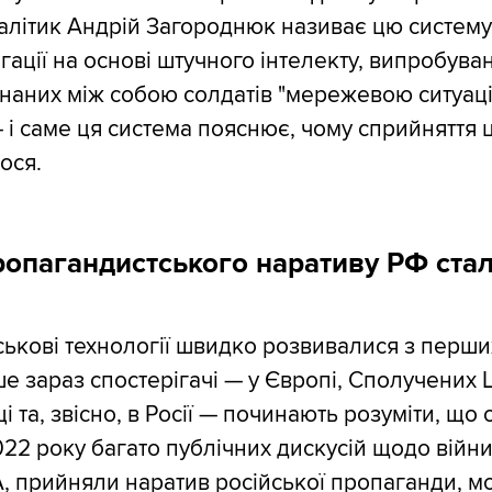
літик Андрій Загороднюк називає цю систему
ігації на основі штучного інтелекту, випробува
єднаних між собою солдатів "мережевою ситуа
 і саме ця система пояснює, чому сприйняття ц
ося.
ропагандистського наративу РФ ста
йськові технології швидко розвивалися з перши
ше зараз спостерігачі — у Європі, Сполучених 
і та, звісно, ​​в Росії — починають розуміти, що
22 року багато публічних дискусій щодо війни,
, прийняли наратив російської пропаганди, м