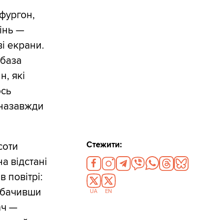
фургон,
інь —
ві екрани.
 база
н, які
ось
 назавжди
Стежити:
соти
а відстані
 повітрі:
Побачивши
UA
EN
ач —