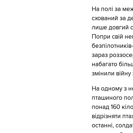
На полі за ме
схований за д
лише довгий ст
Попри свій не
безпілотників
зараз роззосе
набагато біль
змінили війну 
На одному з н
пташиного поль
понад 160 кіло
відрізняти пта
останні, солд