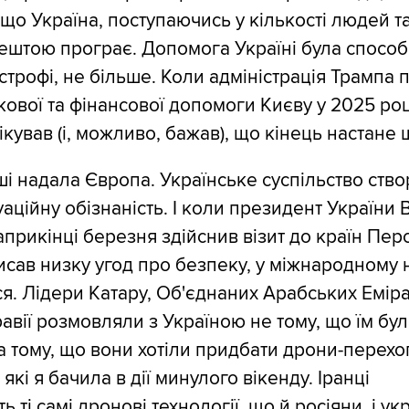
що Україна, поступаючись у кількості людей т
ештою програє. Допомога Україні була спосо
астрофі, не більше. Коли адміністрація Трампа
ової та фінансової допомоги Києву у 2025 році
ікував (і, можливо, бажав), що кінець настане
ші надала Європа. Українське суспільство ств
аційну обізнаність. І коли президент України
прикінці березня здійснив візит до країн Пер
писав низку угод про безпеку, у міжнародному 
я. Лідери Катару, Об'єднаних Арабських Емірат
равії розмовляли з Україною не тому, що їм бу
 а тому, що вони хотіли придбати дрони-перехо
 які я бачила в дії минулого вікенду. Іранці
 ті самі дронові технології, що й росіяни, і укр