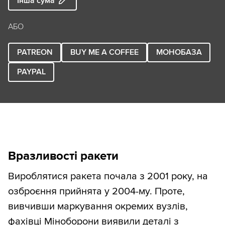
Інша сума
АБО
PATREON
BUY ME A COFFEE
МОНОБАЗА
PAYPAL
Вразливості ракети
Вироблятися ракета почала з 2001 року, на
озброєння прийнята у 2004-му. Проте,
вивчивши маркування окремих вузлів,
фахівці Міноборони виявили деталі з