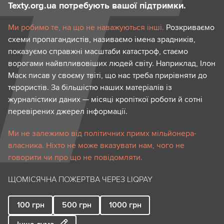
Texty.org.ua потребують вашої підтримки.
Ми робимо те, на що не наважуються інші.
Розкриваємо
схеми пропагандистів, називаємо імена зрадників,
показуємо справжні масштаби катастроф, стаємо
ворогами найвпливовіших людей світу. Наприклад, Ілон
Маск писав у своєму твіті, що нас треба прирівняти до
терористів. За більшістю наших матеріалів із
журналістики даних — місяці кропіткої роботи й сотні
перевірених джерел інформації.
Ми не залежимо від політичних примх мільйонера-
власника. Ніхто не може вказувати нам, чого не
говорити чи про що не повідомляти.
ЩОМІСЯЧНА ПОЖЕРТВА ЧЕРЕЗ LIQPAY
100
грн
500
грн
1000
грн