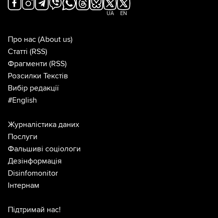
UA
EN
Про нас
(About us)
Статті
(RSS)
Фрагменти
(RSS)
Розсилки Текстів
Вибір редакції
#English
Журналістика даних
Послуги
Фальшиві соціологи
Дезінформація
Disinfomonitor
Інтернам
Підтримай нас!