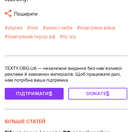
Поширити
skynex
ппо
захист неба
повітряна війна
повітряний терор рф
пс зсу
TEXTY.ORG.UA — незалежне видання без навʼязливої
реклами й замовних матеріалів. Щоб працювати далі,
нам потрібна ваша підтримка.
ПІДТРИМАТИ
DONATE
БІЛЬШЕ СТАТЕЙ