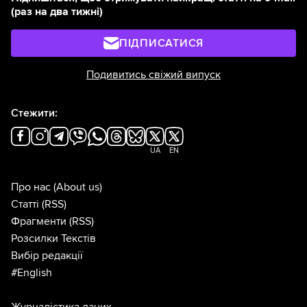
(раз на два тижні)
ПІДПИСАТИСЯ
Подивитись свіжий випуск
Стежити:
UA
EN
Про нас
(About us)
Статті
(RSS)
Фрагменти
(RSS)
Розсилки Текстів
Вибір редакції
#English
Журналістика даних