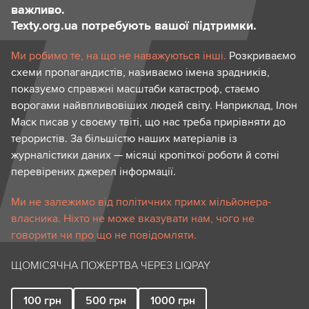
важливо.
Texty.org.ua потребують вашої підтримки.
Ми робимо те, на що не наважуються інші.
Розкриваємо
схеми пропагандистів, називаємо імена зрадників,
показуємо справжні масштаби катастроф, стаємо
ворогами найвпливовіших людей світу. Наприклад, Ілон
Маск писав у своєму твіті, що нас треба прирівняти до
терористів. За більшістю наших матеріалів із
журналістики даних — місяці кропіткої роботи й сотні
перевірених джерел інформації.
Ми не залежимо від політичних примх мільйонера-
власника. Ніхто не може вказувати нам, чого не
говорити чи про що не повідомляти.
ЩОМІСЯЧНА ПОЖЕРТВА ЧЕРЕЗ LIQPAY
100
грн
500
грн
1000
грн