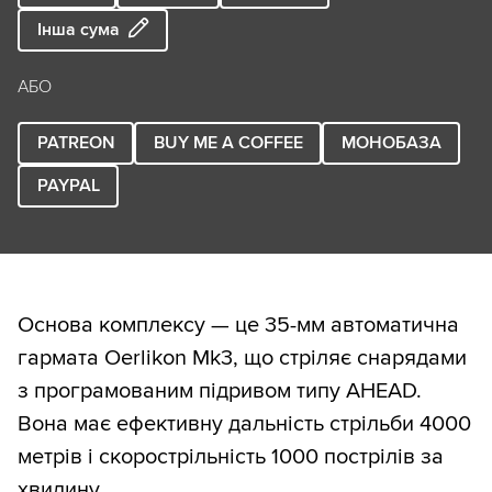
Інша сума
АБО
PATREON
BUY ME A COFFEE
МОНОБАЗА
PAYPAL
Основа комплексу — це 35-мм автоматична
гармата Oerlikon Mk3, що стріляє снарядами
з програмованим підривом типу AHEAD.
Вона має ефективну дальність стрільби 4000
метрів і скорострільність 1000 пострілів за
хвилину.