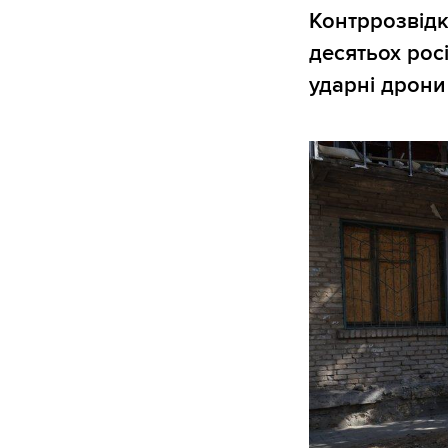
Контррозвідк
десятьох рос
ударні дрони