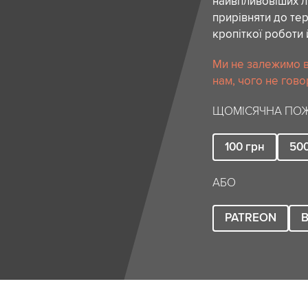
найвпливовіших лю
прирівняти до тер
кропіткої роботи 
Ми не залежимо в
нам, чого не гово
ЩОМІСЯЧНА ПОЖ
100
грн
50
АБО
PATREON
B