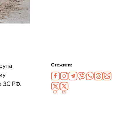
Стежити:
група
ку
» ЗС РФ.
UA
EN