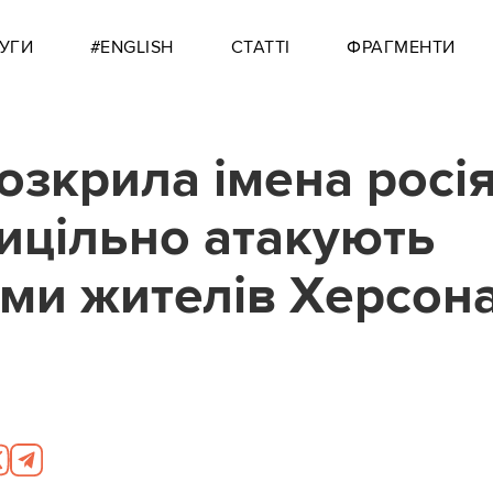
УГИ
#ENGLISH
СТАТТІ
ФРАГМЕНТИ
озкрила імена росія
рицільно атакують
ми жителів Херсон