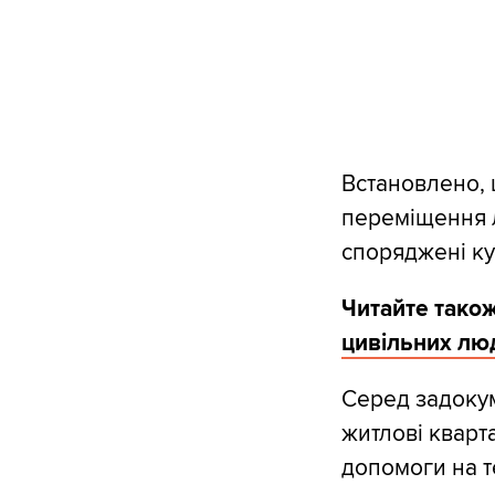
Встановлено, 
переміщення л
споряджені к
Читайте також
цивільних лю
Серед задокум
житлові кварт
допомоги на те