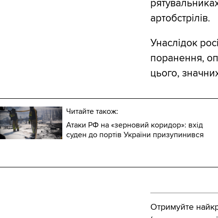
рятувальниках
артобстрілів.
Унаслідок рос
поранення, опі
цього, значни
Читайте також:
Атаки РФ на «зерновий коридор»: вхід
суден до портів України призупинився
Отримуйте найкра