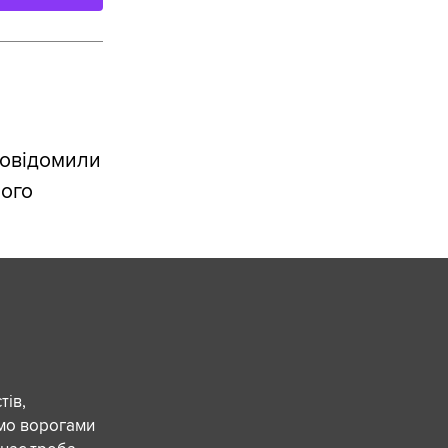
повідомили
ного
ів,
ємо ворогами