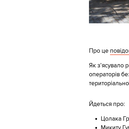
Про це
повід
Як з’ясувало 
операторів бе
територіально
Йдеться про:
Цолака Гр
⁠Микиту Г