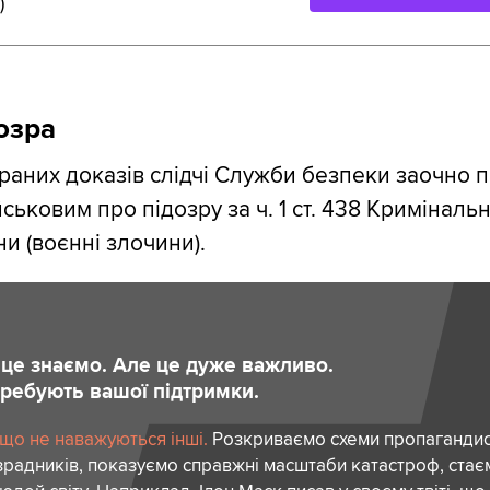
)
озра
ібраних доказів слідчі Служби безпеки заочно 
ськовим про підозру за ч. 1 ст. 438 Криміналь
и (воєнні злочини).
и це знаємо. Але це дуже важливо.
отребують вашої підтримки.
 що не наважуються інші.
Розкриваємо схеми пропагандист
зрадників, показуємо справжні масштаби катастроф, ста