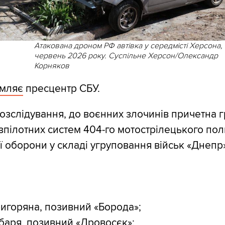
Атакована дроном РФ автівка у середмісті Херсона,
червень 2026 року. Суспільне Херсон/Олександр
Корняков
омляє
пресцентр СБУ.
розслідування, до воєнних злочинів причетна 
зпілотних систем 404-го мотострілецького пол
ї оборони у складі угруповання військ «Днепр
игоряна, позивний «Борода»;
убаря, позивний «Дровосєк»;