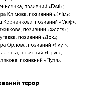
нисенка, позивний «Гамі»;
а Клімова, позивний «Клім»;
а Корненкова, позивний «Скіф»;
ижнікова, позивний «Фляга»;
угаєва, позивний «Док»;
а Орлова, позивний «Якут»;
усаченка, позивний «Прус»;
лякова, позивний «Пуля».
ований терор