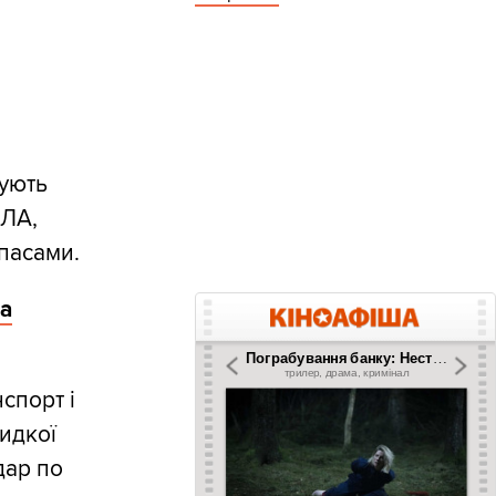
жують
пЛА,
пасами.
на
спорт і
идкої
дар по