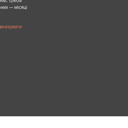
 нас треба
них — місяці
 вказувати