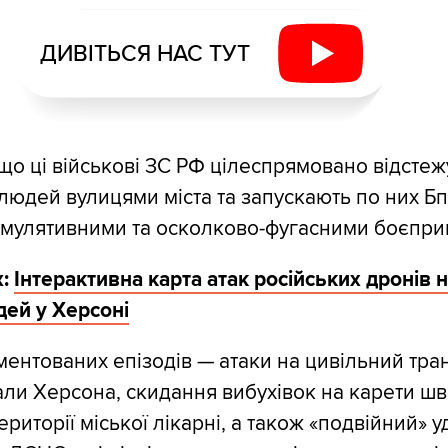
ДИВІТЬСЯ НАС ТУТ
що ці військові ЗС РФ цілеспрямовано відсте
юдей вулицями міста та запускають по них Б
умулятивними та осколково-фугасними боєпри
:
Інтерактивна карта атак російських дронів 
дей у Херсоні
ентованих епізодів — атаки на цивільний тран
али Херсона, скидання вибухівок на карети шв
риторії міської лікарні, а також «подвійний» у