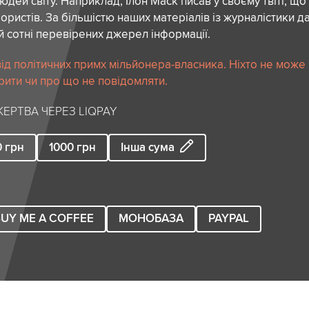
дей світу. Наприклад, Ілон Маск писав у своєму твіті, що
ористів. За більшістю наших матеріалів із журналістики да
й сотні перевірених джерел інформації.
ід політичних примх мільйонера-власника. Ніхто не може
рити чи про що не повідомляти.
ЕРТВА ЧЕРЕЗ LIQPAY
0
грн
1000
грн
Інша сума
UY ME A COFFEE
МОНОБАЗА
PAYPAL