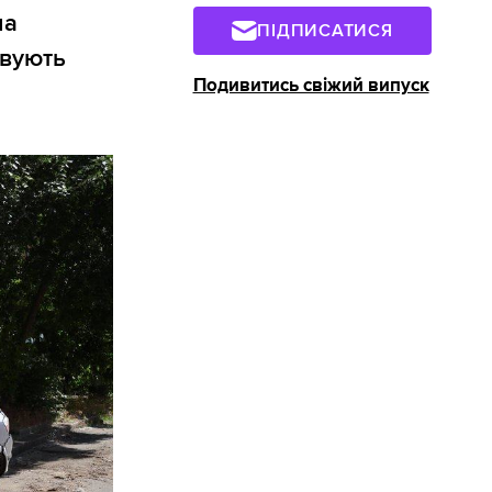
на
ПІДПИСАТИСЯ
овують
Подивитись свіжий випуск