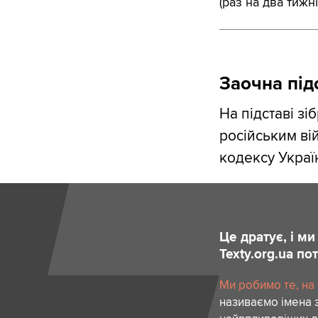
(раз на два тижні
Заочна під
На підставі з
російським вій
кодексу Україн
Це дратує, і м
Texty.org.ua п
Ми робимо те, на
називаємо імена 