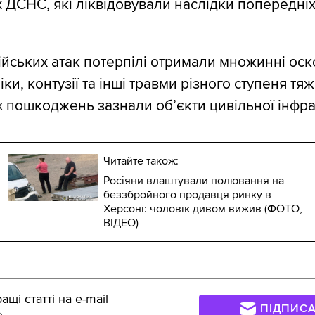
 ДСНС, які ліквідовували наслідки попередні
ійських атак потерпілі отримали множинні оск
ки, контузії та інші травми різного ступеня тяж
х пошкоджень зазнали об’єкти цивільної інфра
Читайте також:
Росіяни влаштували полювання на
беззбройного продавця ринку в
Херсоні: чоловік дивом вижив (ФОТО,
ВІДЕО)
щі статті на e-mail
ПІДПИС