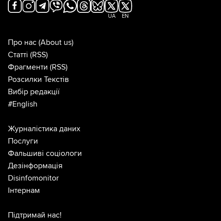
UA
EN
Про нас
(About us)
Статті
(RSS)
Фрагменти
(RSS)
Розсилки Текстів
Вибір редакції
#English
Журналістика даних
Послуги
Фальшиві соціологи
Дезінформація
Disinfomonitor
Інтернам
Підтримай нас!