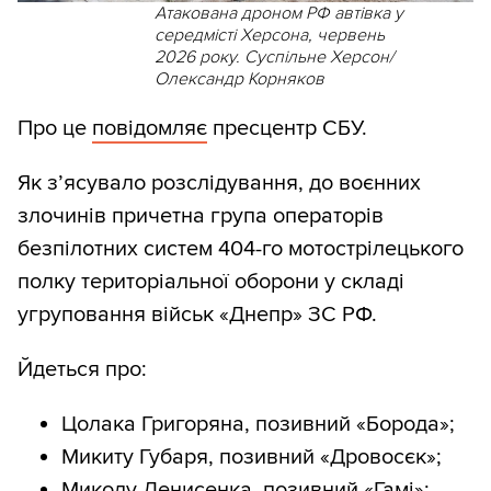
Атакована дроном РФ автівка у
середмісті Херсона, червень
2026 року. Суспільне Херсон/
Олександр Корняков
Про це
повідомляє
пресцентр СБУ.
Як з’ясувало розслідування, до воєнних
злочинів причетна група операторів
безпілотних систем 404-го мотострілецького
полку територіальної оборони у складі
угруповання військ «Днепр» ЗС РФ.
Йдеться про:
Цолака Григоряна, позивний «Борода»;
⁠Микиту Губаря, позивний «Дровосєк»;
Миколу Денисенка, позивний «Гамі»;