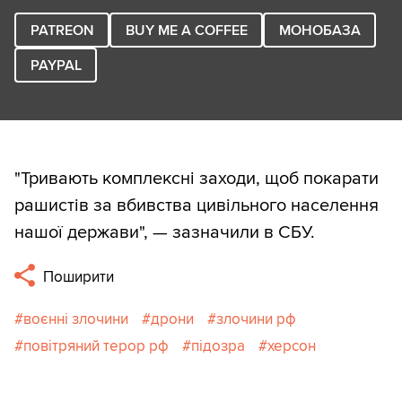
PATREON
BUY ME A COFFEE
МОНОБАЗА
PAYPAL
"Тривають комплексні заходи, щоб покарати
рашистів за вбивства цивільного населення
нашої держави", — зазначили в СБУ.
Поширити
воєнні злочини
дрони
злочини рф
повітряний терор рф
підозра
херсон