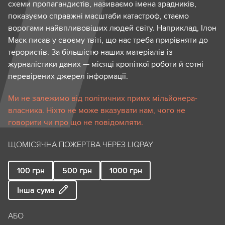
схеми пропагандистів, називаємо імена зрадників,
показуємо справжні масштаби катастроф, стаємо
ворогами найвпливовіших людей світу. Наприклад, Ілон
Маск писав у своєму твіті, що нас треба прирівняти до
терористів. За більшістю наших матеріалів із
журналістики даних — місяці кропіткої роботи й сотні
перевірених джерел інформації.
Ми не залежимо від політичних примх мільйонера-
власника. Ніхто не може вказувати нам, чого не
говорити чи про що не повідомляти.
ЩОМІСЯЧНА ПОЖЕРТВА ЧЕРЕЗ LIQPAY
100
грн
500
грн
1000
грн
Інша сума
АБО