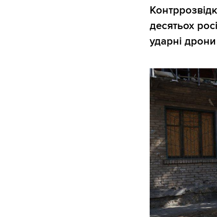
Контррозвідк
десятьох рос
ударні дрони