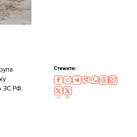
Стежити:
група
ку
» ЗС РФ.
UA
EN