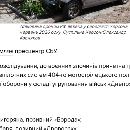
Атакована дроном РФ автівка у середмісті Херсона,
червень 2026 року. Суспільне Херсон/Олександр
Корняков
омляє
пресцентр СБУ.
розслідування, до воєнних злочинів причетна 
зпілотних систем 404-го мотострілецького пол
ї оборони у складі угруповання військ «Днепр
игоряна, позивний «Борода»;
убаря, позивний «Дровосєк»;