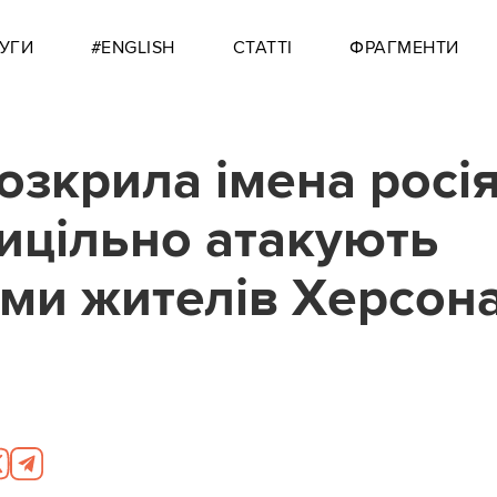
УГИ
#ENGLISH
СТАТТІ
ФРАГМЕНТИ
озкрила імена росія
рицільно атакують
ми жителів Херсон