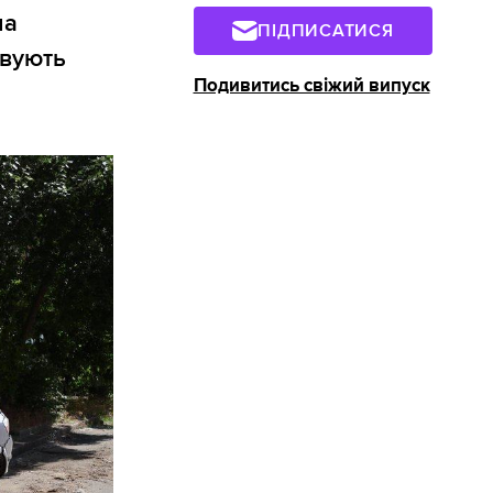
на
ПІДПИСАТИСЯ
овують
Подивитись свіжий випуск