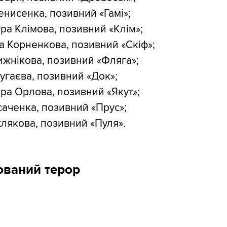
нисенка, позивний «Гамі»;
а Клімова, позивний «Клім»;
а Корненкова, позивний «Скіф»;
ижнікова, позивний «Фляга»;
угаєва, позивний «Док»;
а Орлова, позивний «Якут»;
усаченка, позивний «Прус»;
лякова, позивний «Пуля».
ований терор