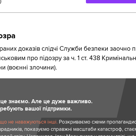
)
озра
ібраних доказів слідчі Служби безпеки заочно 
ськовим про підозру за ч. 1 ст. 438 Криміналь
и (воєнні злочини).
и це знаємо. Але це дуже важливо.
отребують вашої підтримки.
 що не наважуються інші.
Розкриваємо схеми пропагандист
зрадників, показуємо справжні масштаби катастроф, ста