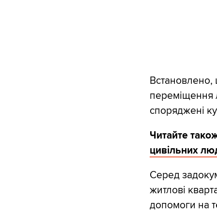
Встановлено, 
переміщення л
споряджені к
Читайте також
цивільних лю
Серед задокум
житлові кварт
допомоги на те