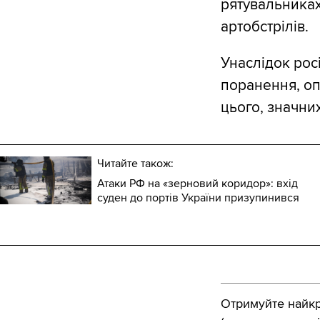
рятувальниках
артобстрілів.
Унаслідок рос
поранення, опі
цього, значни
Читайте також:
Атаки РФ на «зерновий коридор»: вхід
суден до портів України призупинився
Отримуйте найкра