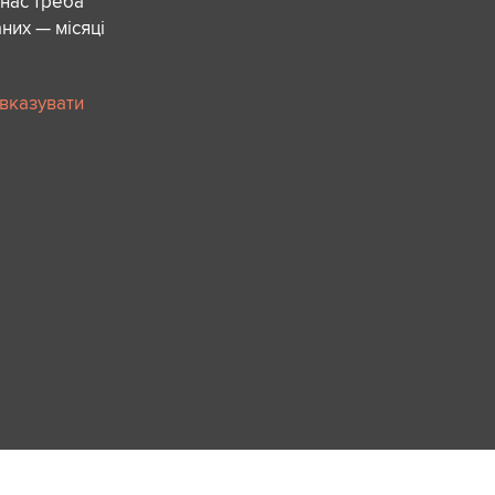
 нас треба
них — місяці
 вказувати