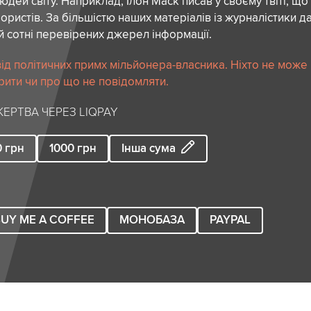
дей світу. Наприклад, Ілон Маск писав у своєму твіті, що
ористів. За більшістю наших матеріалів із журналістики да
й сотні перевірених джерел інформації.
ід політичних примх мільйонера-власника. Ніхто не може
рити чи про що не повідомляти.
ЕРТВА ЧЕРЕЗ LIQPAY
0
грн
1000
грн
Інша сума
UY ME A COFFEE
МОНОБАЗА
PAYPAL