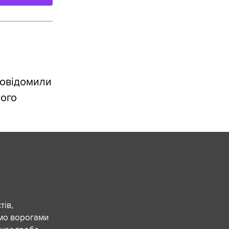
повідомили
ного
ів,
ємо ворогами