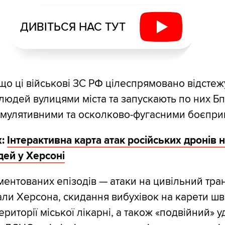
ДИВІТЬСЯ НАС ТУТ
що ці військові ЗС РФ цілеспрямовано відсте
юдей вулицями міста та запускають по них Б
умулятивними та осколково-фугасними боєпри
:
Інтерактивна карта атак російських дронів 
дей у Херсоні
ентованих епізодів — атаки на цивільний тран
али Херсона, скидання вибухівок на карети шв
риторії міської лікарні, а також «подвійний» у