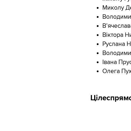
Миколу Де
Володимир
В’ячеслав
Віктора Н
Руслана Н
Володимир
⁠Івана Пр
Олега Пух
Цілеспрям