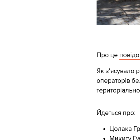
Про це
повід
Як з’ясувало 
операторів бе
територіально
Йдеться про:
Цолака Гр
⁠Микиту Г