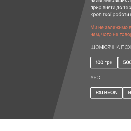
найвпливовіших лю
прирівняти до тер
кропіткої роботи 
Ми не залежимо в
нам, чого не гово
ЩОМІСЯЧНА ПОЖ
100
грн
50
АБО
PATREON
B