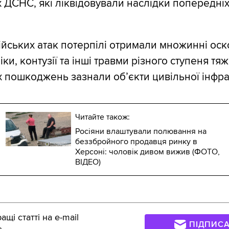
 ДСНС, які ліквідовували наслідки попередні
ійських атак потерпілі отримали множинні оск
ки, контузії та інші травми різного ступеня тяж
х пошкоджень зазнали об’єкти цивільної інфра
Читайте також:
Росіяни влаштували полювання на
беззбройного продавця ринку в
Херсоні: чоловік дивом вижив (ФОТО,
ВІДЕО)
щі статті на e-mail
ПІДПИС