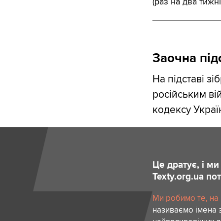
(раз на два тижні
Заочна під
На підставі з
російським вій
кодексу Україн
Це дратує, і м
Texty.org.ua п
Ми робимо те, на
називаємо імена 