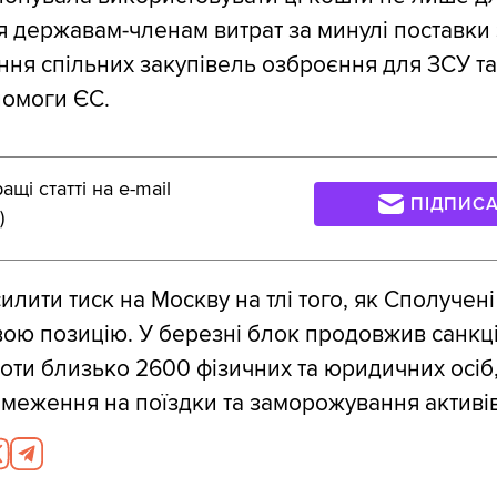
 державам-членам витрат за минулі поставки з
ння спільних закупівель озброєння для ЗСУ та
помоги ЄС.
щі статті на e-mail
ПІДПИС
)
илити тиск на Москву на тлі того, як Сполучен
ою позицію. У березні блок продовжив санкці
оти близько 2600 фізичних та юридичних осіб
еження на поїздки та заморожування активів