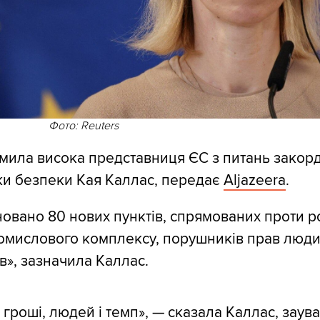
Фото: Reuters
мила висока представниця ЄС з питань закор
ики безпеки Кая Каллас, передає
Aljazeera
.
овано 80 нових пунктів, спрямованих проти р
омислового комплексу, порушників прав люди
в», зазначила Каллас.
є гроші, людей і темп», — сказала Каллас, зау