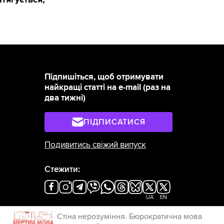
Підпишіться, щоб отримувати
найкращі статті на e-mail (раз на
два тижні)
ПІДПИСАТИСЯ
Подивитись свіжий випуск
Стежити:
×
UA
EN
Стіна нерозуміння. Бюрократична мова