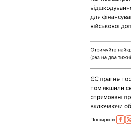
відшкодування
для фінансува
військової до
Отримуйте найкра
(раз на два тижні
ЄС прагне пос
пом'якшили св
спрямовані пр
включаючи обм
Поширити
: