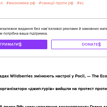
ні
економіка рф
санкції проти рф
єс
залежне видання без навʼязливої реклами й замовних мате
м потрібна ваша підтримка.
ДТРИМАТИ
DONATE
адах Wildberries змінюють настрої у Росії, — The Ec
організатори «джип-турів» вийшли на протест проти
А проти РФ: чому ухвалення законопроєкту Грема за