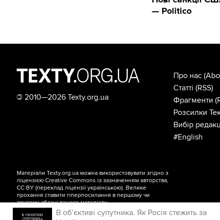
— Politico
Про нас
(Abo
Статті
(RSS)
©
2010—2026 Texty.org.ua
Фрагменти
(
Розсилки Тек
Вибір редакц
#English
Матеріали Texty.org.ua можна використовувати згідно з
ліцензією
Creative Commons із зазначенням авторства,
CC BY
(переклад ліцензії
українською
). Велике
прохання ставити гіперпосилання в першому чи
другому абзаці вашого матеріалу.
В об’єктиві супутника. Як Росія стежить за