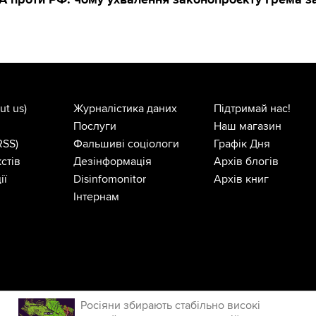
ut us)
Журналістика даних
Підтримай нас!
Послуги
Наш магазин
RSS)
Фальшиві соціологи
Графік Дня
стів
Дезінформація
Архів блогів
ії
Disinfomonitor
Архів книг
Інтернам
Росіяни збирають стабільно високі