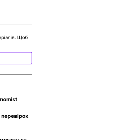
ріалів. Щоб
onomist
 перевірок
тягується,