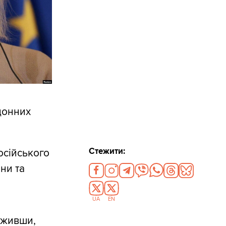
донних
Стежити:
осійського
ни та
UA
EN
важивши,