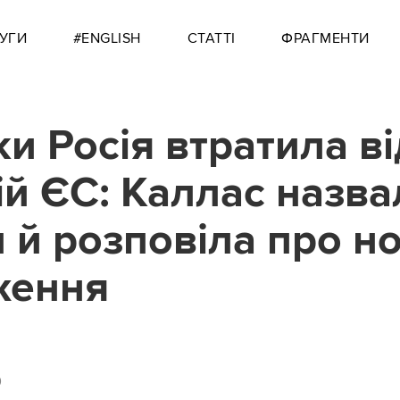
УГИ
#ENGLISH
СТАТТІ
ФРАГМЕНТИ
ки Росія втратила ві
ій ЄС: Каллас назва
 й розповіла про но
ження
0