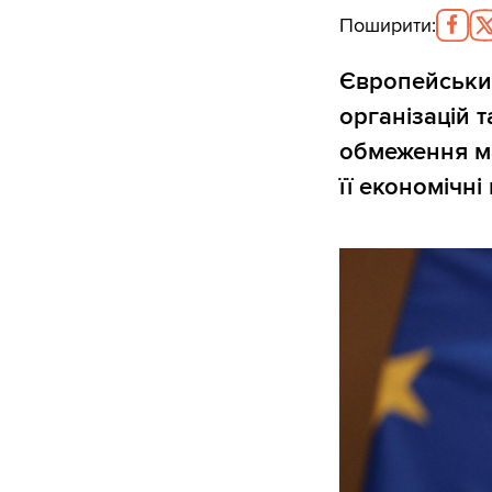
Поширити
:
Європейський
організацій т
обмеження ма
її економічні