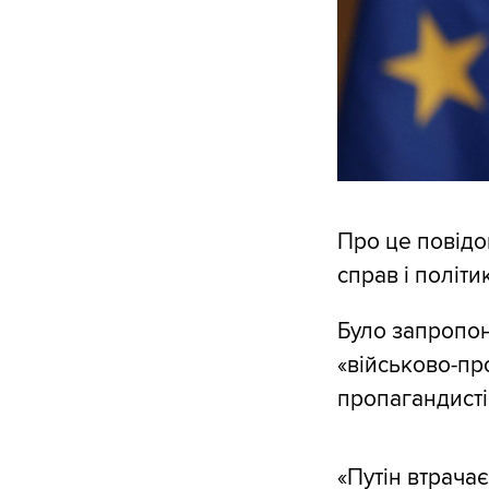
Про це повідо
справ і політ
Було запропон
«військово-пр
пропагандисті
«Путін втрача