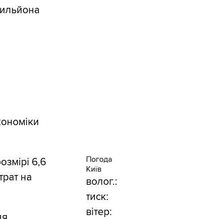
трильйона
кономіки
Погода
озмірі 6,6
Київ
трат на
волог.:
тиск:
вітер:
ля