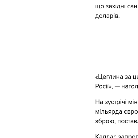
що західні сан
доларів.
«Цеглина за ц
Росії», — наг
На зустрічі мі
мільярда євро
зброю, постав
Каллас запроп