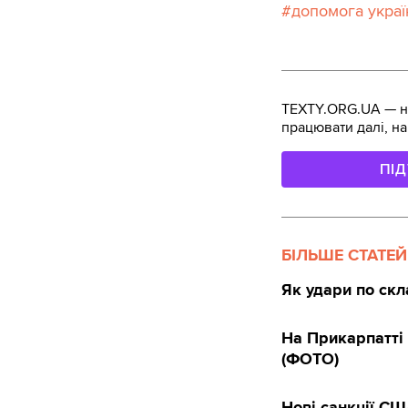
допомога украї
TEXTY.ORG.UA — не
працювати далі, на
ПІ
БІЛЬШЕ СТАТЕЙ
Як удари по скл
На Прикарпатті 
(ФОТО)
Нові санкції СШ