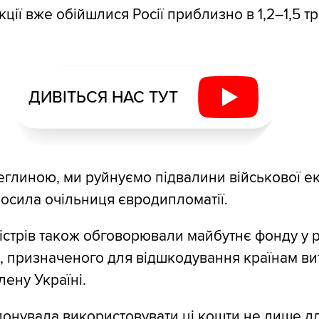
кції вже обійшлися Росії приблизно в 1,2–1,5 
ДИВІТЬСЯ НАС ТУТ
еглиною, ми руйнуємо підвалини військової е
олосила очільниця євродипломатії.
ністрів також обговорювали майбутнє фонду у р
, призначеного для відшкодування країнам ви
лену Україні.
онувала використовувати ці кошти не лише д