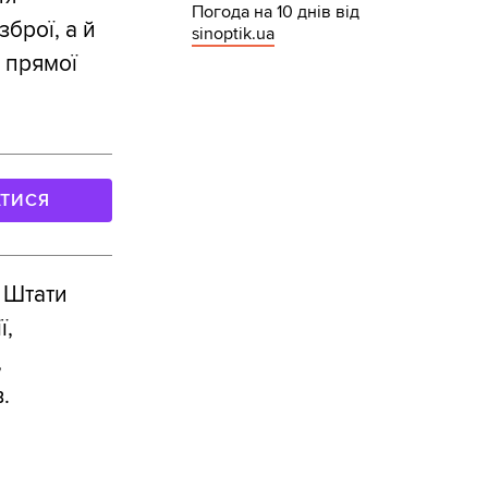
Погода на 10 днів від
брої, а й
sinoptik.ua
 прямої
АТИСЯ
і Штати
ї,
,
.