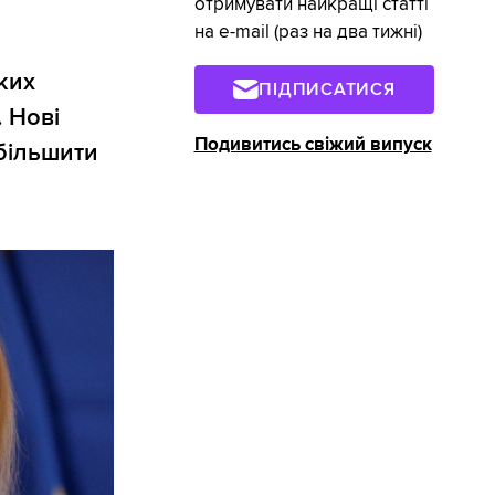
отримувати найкращі статті
на e-mail (раз на два тижні)
ких
ПІДПИСАТИСЯ
. Нові
Подивитись свіжий випуск
більшити