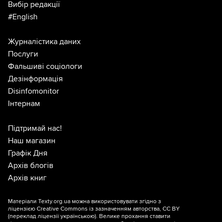
Вибір редакції
#English
Журналістика даних
Послуги
Фальшиві соціологи
Дезінформація
Disinfomonitor
Інтернам
Підтримай нас!
Наш магазин
Графік Дня
Архів блогів
Архів книг
Матеріали Texty.org.ua можна використовувати згідно з
ліцензією
Creative Commons із зазначенням авторства, CC BY
(переклад ліцензії
українською
). Велике прохання ставити