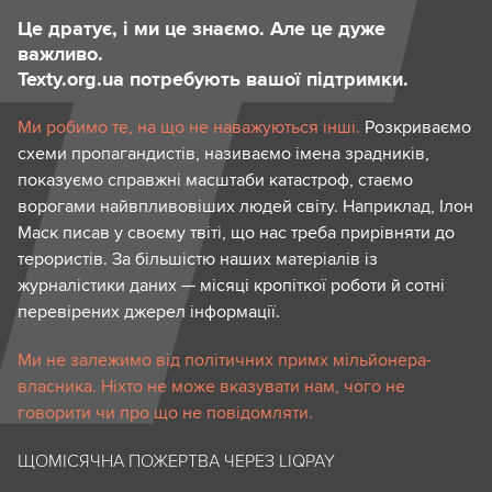
Це дратує, і ми це знаємо. Але це дуже
важливо.
Texty.org.ua потребують вашої підтримки.
Ми робимо те, на що не наважуються інші.
Розкриваємо
схеми пропагандистів, називаємо імена зрадників,
показуємо справжні масштаби катастроф, стаємо
ворогами найвпливовіших людей світу. Наприклад, Ілон
Маск писав у своєму твіті, що нас треба прирівняти до
терористів. За більшістю наших матеріалів із
журналістики даних — місяці кропіткої роботи й сотні
перевірених джерел інформації.
Ми не залежимо від політичних примх мільйонера-
власника. Ніхто не може вказувати нам, чого не
говорити чи про що не повідомляти.
ЩОМІСЯЧНА ПОЖЕРТВА ЧЕРЕЗ LIQPAY