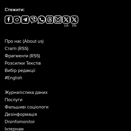
Стежити:
UA
EN
Про нас
(About us)
Статті
(RSS)
Фрагменти
(RSS)
Розсилки Текстів
Вибір редакції
#English
Журналістика даних
Послуги
Фальшиві соціологи
Дезінформація
Disinfomonitor
Інтернам