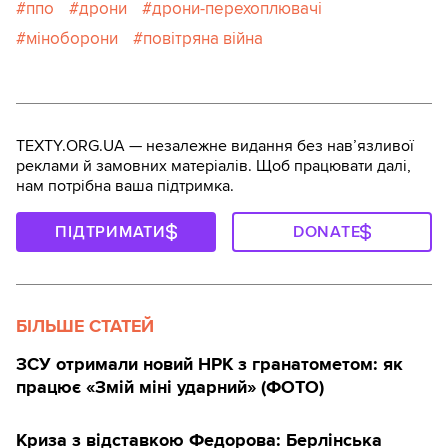
ппо
дрони
дрони-перехоплювачі
міноборони
повітряна війна
TEXTY.ORG.UA — незалежне видання без навʼязливої
реклами й замовних матеріалів. Щоб працювати далі,
нам потрібна ваша підтримка.
ПІДТРИМАТИ
DONATE
БІЛЬШЕ СТАТЕЙ
ЗСУ отримали новий НРК з гранатометом: як
працює «Змій міні ударний» (ФОТО)
Криза з відставкою Федорова: Берлінська