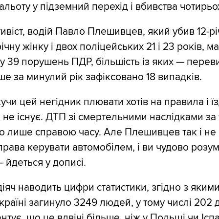
альоту у підземний перехід і вбивства чотирьо
тивіст, водій Павло Плешивцев, який убив 12-р
ічну жінку і двох поліцейських 21 і 23 років, м
у 39 порушень ПДР, більшість із яких — пере
ше за минулий рік зафіксовано 18 випадків.
чи цей негідник плювати хотів на правила і їз
і не існує. ДТП зі смертельними наслідками за 
о лише справою часу. Але Плешивцев так і не
рава керувати автомобілем, і ви чудово розум
— йдеться у дописі.
іяч наводить цифри статистики, згідно з яким
країні загинуло 3249 людей, у тому числі 202 
ує, що це вдвічі більше, ніж у Польщі чи Іспан