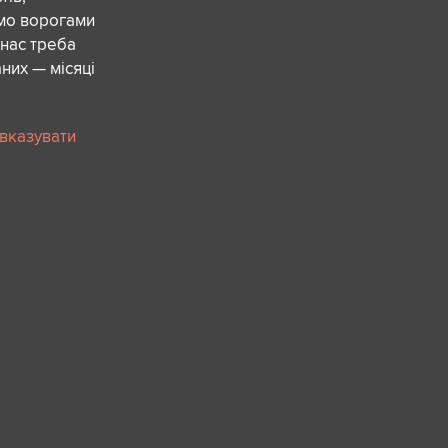
ємо ворогами
 нас треба
них — місяці
 вказувати