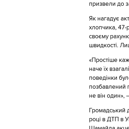
призвели до з
Як нагадує ак
хлопчика, 47-р
своєму рахунк
швидкості. Ли
«Простіше кажу
наче їх взагал
поведінки бул
позбавлений п
не він один», 
Громадський д
році в ДТП в У
Шамайда акцент