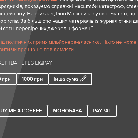
зрадників, показуємо справжні масштаби катастроф, ста
дей світу. Наприклад, Ілон Маск писав у своєму твіті, що
ористів. За більшістю наших матеріалів із журналістики да
й сотні перевірених джерел інформації.
ід політичних примх мільйонера-власника. Ніхто не може
рити чи про що не повідомляти.
ЕРТВА ЧЕРЕЗ LIQPAY
0
грн
1000
грн
Інша сума
UY ME A COFFEE
МОНОБАЗА
PAYPAL