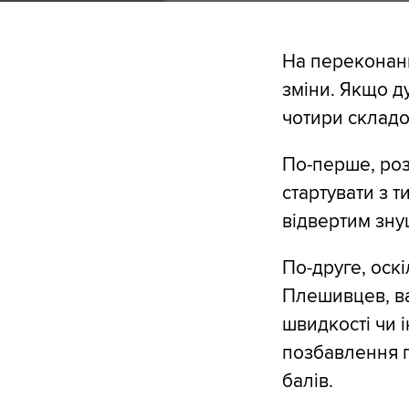
На переконанн
зміни. Якщо д
чотири складо
По-перше, роз
стартувати з 
відвертим зн
По-друге, оскі
Плешивцев, в
швидкості чи 
позбавлення п
балів.