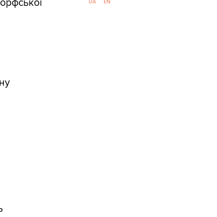
ьдорфської
UA
EN
ну
ь