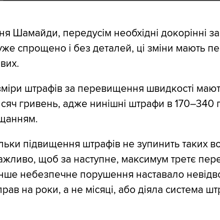
я Шамайди, передусім необхідні докорінні з
уже спрощено і без деталей, ці зміни мають п
вих.
міри штрафів за перевищення швидкості маю
тисяч гривень, адже нинішні штрафи в 170–340 
ущанням.
льки підвищення штрафів не зупинить таких вод
ажливо, щоб за наступне, максимум третє пе
інше небезпечне порушення наставало невідв
рав на роки, а не місяці, або діяла система ш