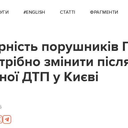
УГИ
#ENGLISH
СТАТТІ
ФРАГМЕНТИ
рність порушників 
трібно змінити післ
ної ДТП у Києві
5