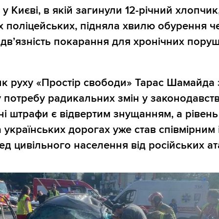
у Києві, в якій загинули 12-річний хлопчик,
 поліцейських, підняла хвилю обурення ч
ідв’язність покарання для хронічних пору
к руху «Простір свободи» Тарас Шамайда 
 потребу радикальних змін у законодавств
ні штрафи є відвертим знущанням, а рівень
а українських дорогах уже став співмірним 
ед цивільного населення від російських ат