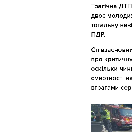
Трагічна ДТП 
двоє молодих
тотальну нев
ПДР.
Співзасновни
про критичну
оскільки чин
смертності н
втратами сер