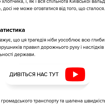
 хлопчика, і, як і вся спільнота Київської вал
 досі не може оговтатися від того, що сталося.
атистика
жує, що ця трагедія ніби уособлює всю глиби
орушників правил дорожнього руху і наслідків
ьності держави.
ДИВІТЬСЯ НАС ТУТ
у громадського транспорту та шалена швидкіст