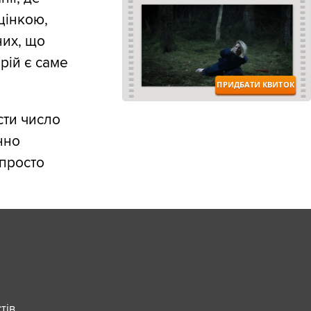
цінкою,
них, що
рій є саме
сти число
нно
 просто
ів,