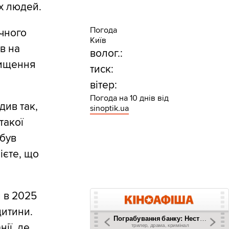
х людей.
Погода
ічного
Київ
ав на
волог.:
вищення
тиск:
вітер:
Погода на 10 днів від
див так,
sinoptik.ua
такої
 був
ієте, що
и в 2025
дитини.
ії, де