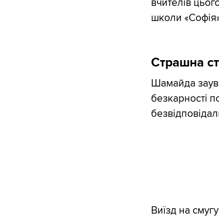
вчителів цього
школи «Софія»,
Страшна ст
Шамайда заува
безкарності п
безвідповідал
Виїзд на смуг