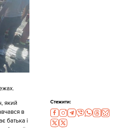
ежах.
Стежити:
, який
авчався в
є батька і