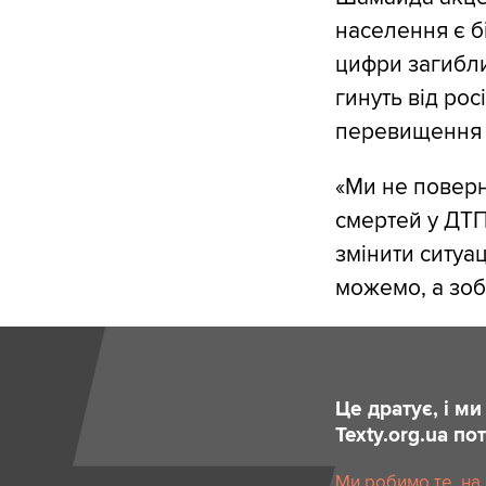
населення є бі
цифри загиблих
гинуть від ро
перевищення 
«Ми не поверн
смертей у ДТП
змінити ситуац
можемо, а зоб
Це дратує, і м
Texty.org.ua п
Ми робимо те, на