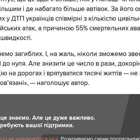
льшим і де набагато більше автівок. За його о
 у ДТП українців співмірні з кількістю цивіль
сійських атак, а причиною 55% смертельних ава
швидкості.
емо загиблих. І, на жаль, ніколи зможемо зве
 до нуля. Але знизити це число в рази, докорі
ію на дорогах і врятуватися тисячі життів — не
ов’язані», — наголошує автор.
и це знаємо. Але це дуже важливо.
отребують вашої підтримки.
 що не наважуються інші.
Розкриваємо схеми пропагандист