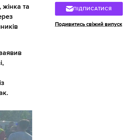
 жінка та
ПІДПИСАТИСЯ
ерез
Подивитись свіжий випуск
шників
заявив
і,
із
ак.