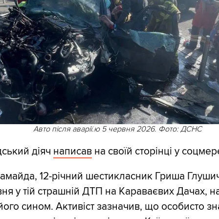
Авто після аварії.ю 5 червня 2026. Фото: ДСНС
дський діяч
написав
на своїй сторінці у соцмер
амайда, 12-річний шестикласник Гриша Глушич
вня у тій страшній ДТП на Караваєвих Дачах, н
його сином. Активіст зазначив, що особисто зна