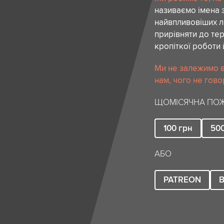
називаємо імена 
найвпливовіших лю
прирівняти до тер
кропіткої роботи 
Ми не залежимо в
нам, чого не гово
ЩОМІСЯЧНА ПОЖ
100
грн
50
АБО
PATREON
B