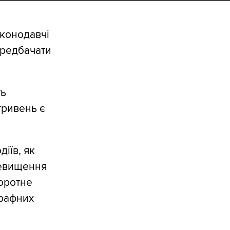
аконодавчі
ередбачати
ть
гривень є
іїв, як
ревищення
оротне
трафних