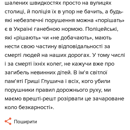
шалених швидкостях просто на вулицях
столиці, й поліція їх в упор не бачить, а будь-
які небезпечні порушення можна «порішать»
є в Україні ганебною нормою. Поліцейські,
які «рішають» чи «не добачають», мають
нести свою частину відповідальності за
смерті людей на наших дорогах. У тому числі
і за смерті їхніх колег, не кажучи вже про
загибель невинних дітей. В ім’я світлої
пам’яті Гриші Глушича і всіх, кого убили
порушники правил дорожнього руху, ми
маємо врешті-решт розірвати це зачароване
коло безкарності».
Поширити