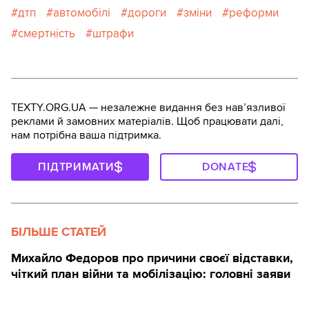
дтп
автомобілі
дороги
зміни
реформи
смертність
штрафи
TEXTY.ORG.UA — незалежне видання без навʼязливої
реклами й замовних матеріалів. Щоб працювати далі,
нам потрібна ваша підтримка.
ПІДТРИМАТИ
DONATE
БІЛЬШЕ СТАТЕЙ
Михайло Федоров про причини своєї відставки,
чіткий план війни та мобілізацію: головні заяви