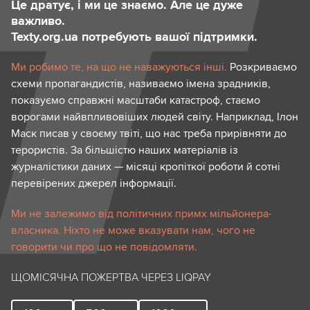
Це дратує, і ми це знаємо. Але це дуже
важливо.
Texty.org.ua потребують вашої підтримки.
Ми робимо те, на що не наважуються інші.
Розкриваємо
схеми пропагандистів, називаємо імена зрадників,
показуємо справжні масштаби катастроф, стаємо
ворогами найвпливовіших людей світу. Наприклад, Ілон
Маск писав у своєму твіті, що нас треба прирівняти до
терористів. За більшістю наших матеріалів із
журналістики даних — місяці кропіткої роботи й сотні
перевірених джерел інформації.
Ми не залежимо від політичних примх мільйонера-
власника. Ніхто не може вказувати нам, чого не
говорити чи про що не повідомляти.
ЩОМІСЯЧНА ПОЖЕРТВА ЧЕРЕЗ LIQPAY