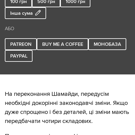
100
грн
500
грн
1000
грн
Інша сума
АБО
PATREON
BUY ME A COFFEE
МОНОБАЗА
PAYPAL
На переконання Шамайди, передусім
необхідні докорінні законодавчі зміни. Якщо
дуже спрощено і без деталей, ці зміни мають
передбачати чотири складових.