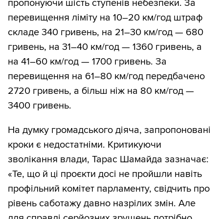
пропонуючи шість ступенів небезпеки. За
перевищення ліміту на 10–20 км/год штраф
складе 340 гривень, на 21–30 км/год — 680
гривень, на 31–40 км/год — 1360 гривень, а
на 41–60 км/год — 1700 гривень. За
перевищення на 61–80 км/год передбачено
2720 гривень, а більш ніж на 80 км/год —
3400 гривень.
На думку громадського діяча, запропоновані
кроки є недостатніми. Критикуючи
зволікання влади, Тарас Шамайда зазначає:
«Те, що й ці проєкти досі не пройшли навіть
профільний комітет парламенту, свідчить про
рівень саботажу давно назрілих змін. Але
для справді серйозних зрушень потрібно