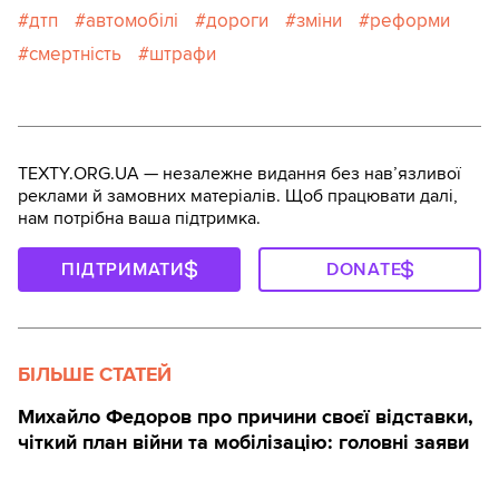
дтп
автомобілі
дороги
зміни
реформи
смертність
штрафи
TEXTY.ORG.UA — незалежне видання без навʼязливої
реклами й замовних матеріалів. Щоб працювати далі,
нам потрібна ваша підтримка.
ПІДТРИМАТИ
DONATE
БІЛЬШЕ СТАТЕЙ
Михайло Федоров про причини своєї відставки,
чіткий план війни та мобілізацію: головні заяви