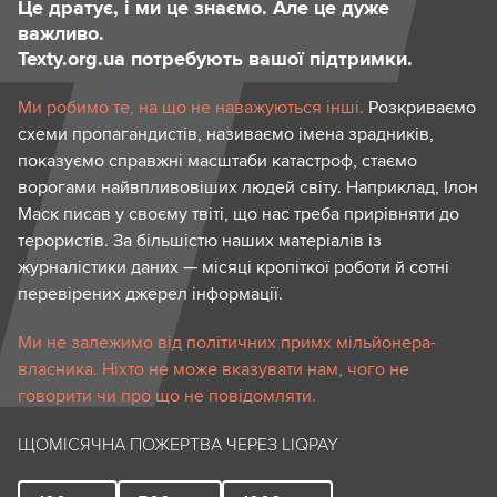
Це дратує, і ми це знаємо. Але це дуже
важливо.
Texty.org.ua потребують вашої підтримки.
Ми робимо те, на що не наважуються інші.
Розкриваємо
схеми пропагандистів, називаємо імена зрадників,
показуємо справжні масштаби катастроф, стаємо
ворогами найвпливовіших людей світу. Наприклад, Ілон
Маск писав у своєму твіті, що нас треба прирівняти до
терористів. За більшістю наших матеріалів із
журналістики даних — місяці кропіткої роботи й сотні
перевірених джерел інформації.
Ми не залежимо від політичних примх мільйонера-
власника. Ніхто не може вказувати нам, чого не
говорити чи про що не повідомляти.
ЩОМІСЯЧНА ПОЖЕРТВА ЧЕРЕЗ LIQPAY