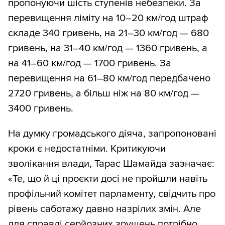
пропонуючи шість ступенів небезпеки. За
перевищення ліміту на 10–20 км/год штраф
складе 340 гривень, на 21–30 км/год — 680
гривень, на 31–40 км/год — 1360 гривень, а
на 41–60 км/год — 1700 гривень. За
перевищення на 61–80 км/год передбачено
2720 гривень, а більш ніж на 80 км/год —
3400 гривень.
На думку громадського діяча, запропоновані
кроки є недостатніми. Критикуючи
зволікання влади, Тарас Шамайда зазначає:
«Те, що й ці проєкти досі не пройшли навіть
профільний комітет парламенту, свідчить про
рівень саботажу давно назрілих змін. Але
для справді серйозних зрушень потрібно