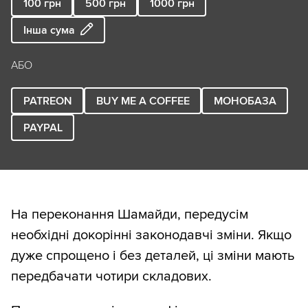
100
грн
500
грн
1000
грн
Інша сума
АБО
PATREON
BUY ME A COFFEE
МОНОБАЗА
PAYPAL
На переконання Шамайди, передусім
необхідні докорінні законодавчі зміни. Якщо
дуже спрощено і без деталей, ці зміни мають
передбачати чотири складових.