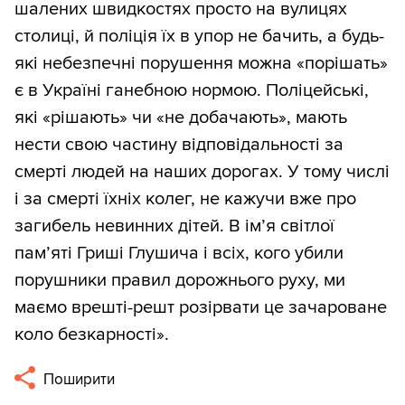
шалених швидкостях просто на вулицях
столиці, й поліція їх в упор не бачить, а будь-
які небезпечні порушення можна «порішать»
є в Україні ганебною нормою. Поліцейські,
які «рішають» чи «не добачають», мають
нести свою частину відповідальності за
смерті людей на наших дорогах. У тому числі
і за смерті їхніх колег, не кажучи вже про
загибель невинних дітей. В ім’я світлої
пам’яті Гриші Глушича і всіх, кого убили
порушники правил дорожнього руху, ми
маємо врешті-решт розірвати це зачароване
коло безкарності».
Поширити