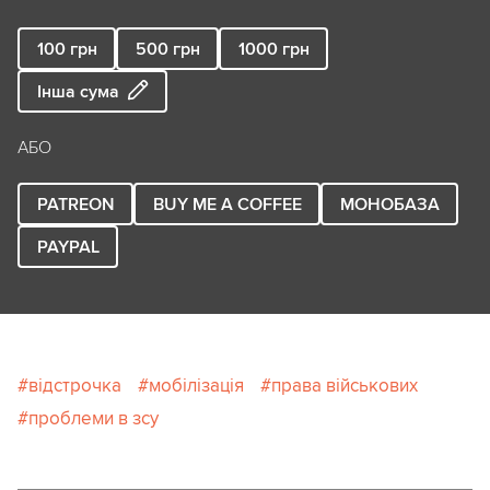
100
грн
500
грн
1000
грн
Інша сума
АБО
PATREON
BUY ME A COFFEE
МОНОБАЗА
PAYPAL
відстрочка
мобілізація
права військових
проблеми в зсу