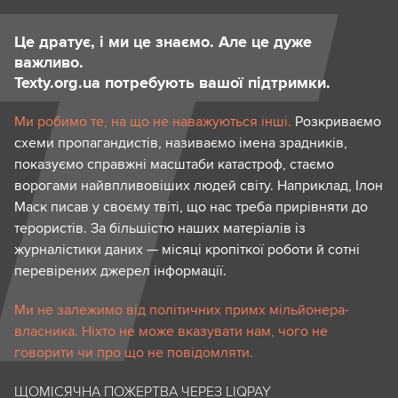
Це дратує, і ми це знаємо. Але це дуже
важливо.
Texty.org.ua потребують вашої підтримки.
Ми робимо те, на що не наважуються інші.
Розкриваємо
схеми пропагандистів, називаємо імена зрадників,
показуємо справжні масштаби катастроф, стаємо
ворогами найвпливовіших людей світу. Наприклад, Ілон
Маск писав у своєму твіті, що нас треба прирівняти до
терористів. За більшістю наших матеріалів із
журналістики даних — місяці кропіткої роботи й сотні
перевірених джерел інформації.
Ми не залежимо від політичних примх мільйонера-
власника. Ніхто не може вказувати нам, чого не
говорити чи про що не повідомляти.
ЩОМІСЯЧНА ПОЖЕРТВА ЧЕРЕЗ LIQPAY