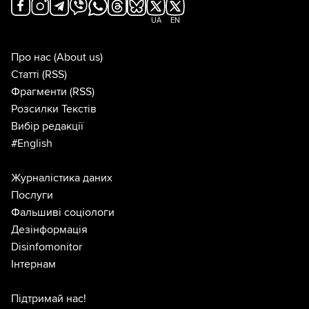
UA
EN
Про нас
(About us)
Статті
(RSS)
Фрагменти
(RSS)
Розсилки Текстів
Вибір редакції
#English
Журналістика даних
Послуги
Фальшиві соціологи
Дезінформація
Disinfomonitor
Інтернам
Підтримай нас!