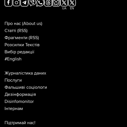
UA
EN
Про нас
(About us)
Статті
(RSS)
Фрагменти
(RSS)
Розсилки Текстів
Вибір редакції
#English
Журналістика даних
Послуги
Фальшиві соціологи
Дезінформація
Disinfomonitor
Інтернам
Підтримай нас!