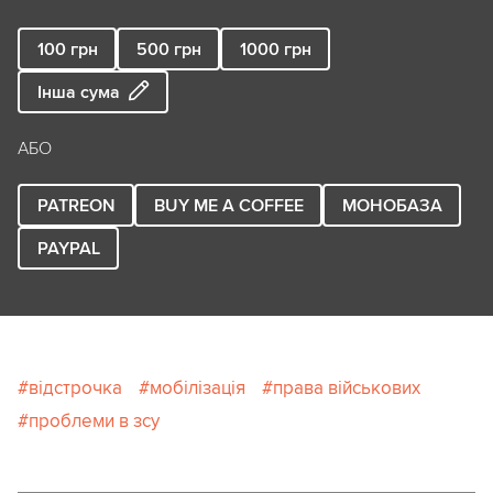
100
грн
500
грн
1000
грн
Інша сума
АБО
PATREON
BUY ME A COFFEE
МОНОБАЗА
PAYPAL
відстрочка
мобілізація
права військових
проблеми в зсу