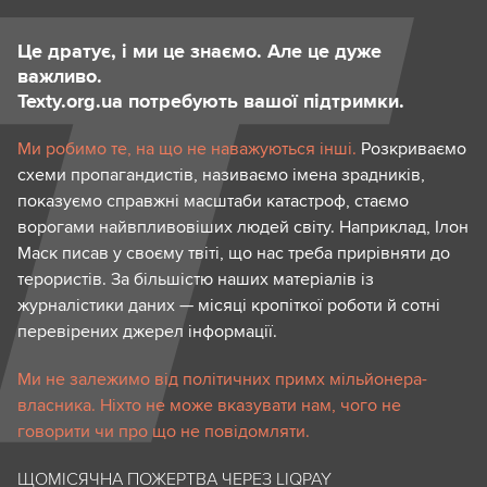
Це дратує, і ми це знаємо. Але це дуже
важливо.
Texty.org.ua потребують вашої підтримки.
Ми робимо те, на що не наважуються інші.
Розкриваємо
схеми пропагандистів, називаємо імена зрадників,
показуємо справжні масштаби катастроф, стаємо
ворогами найвпливовіших людей світу. Наприклад, Ілон
Маск писав у своєму твіті, що нас треба прирівняти до
терористів. За більшістю наших матеріалів із
журналістики даних — місяці кропіткої роботи й сотні
перевірених джерел інформації.
Ми не залежимо від політичних примх мільйонера-
власника. Ніхто не може вказувати нам, чого не
говорити чи про що не повідомляти.
ЩОМІСЯЧНА ПОЖЕРТВА ЧЕРЕЗ LIQPAY