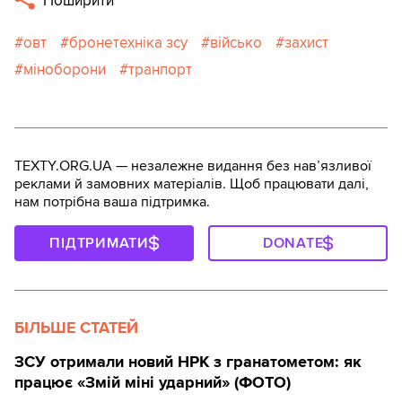
Поширити
овт
бронетехніка зсу
військо
захист
міноборони
транпорт
TEXTY.ORG.UA — незалежне видання без навʼязливої
реклами й замовних матеріалів. Щоб працювати далі,
нам потрібна ваша підтримка.
ПІДТРИМАТИ
DONATE
БІЛЬШЕ СТАТЕЙ
ЗСУ отримали новий НРК з гранатометом: як
працює «Змій міні ударний» (ФОТО)