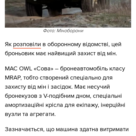
Фото: Міноборони
Як
розповіли
в оборонному відомстві, цей
броньовик має найвищий захист від мін.
MAC OWL «Сова» – бронеавтомобіль класу
MRAP, тобто створений спеціально для
захисту від мін і засідок. Має несучий
бронекузов з V-подібним дном, спеціальні
амортизаційні крісла для екіпажу, інерційні
вузли та агрегати.
Зазначається, що машина здатна витримати