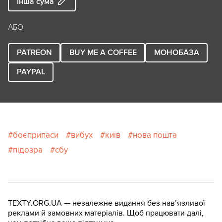
Інша сума
АБО
PATREON
BUY ME A COFFEE
МОНОБАЗА
PAYPAL
боєприпаси
вибух
київ
нова пошта
підозра
сбу
TEXTY.ORG.UA — незалежне видання без навʼязливої
реклами й замовних матеріалів. Щоб працювати далі,