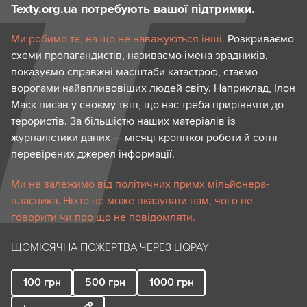
Texty.org.ua потребують вашої підтримки.
Ми робимо те, на що не наважуються інші.
Розкриваємо
схеми пропагандистів, називаємо імена зрадників,
показуємо справжні масштаби катастроф, стаємо
ворогами найвпливовіших людей світу. Наприклад, Ілон
Маск писав у своєму твіті, що нас треба прирівняти до
терористів. За більшістю наших матеріалів із
журналістики даних — місяці кропіткої роботи й сотні
перевірених джерел інформації.
Ми не залежимо від політичних примх мільйонера-
власника. Ніхто не може вказувати нам, чого не
говорити чи про що не повідомляти.
ЩОМІСЯЧНА ПОЖЕРТВА ЧЕРЕЗ LIQPAY
100
грн
500
грн
1000
грн