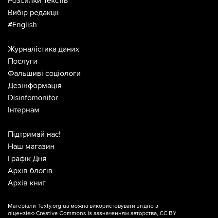
Розсилки Текстів
Вибір редакції
#English
Журналістика даних
Послуги
Фальшиві соціологи
Дезінформація
Disinfomonitor
Інтернам
Підтримай нас!
Наш магазин
Графік Дня
Архів блогів
Архів книг
Матеріали Texty.org.ua можна використовувати згідно з
ліцензією
Creative Commons із зазначенням авторства, CC BY