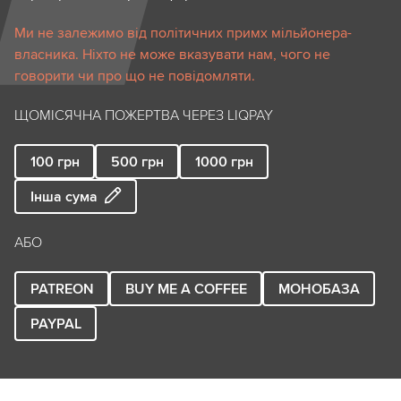
Ми не залежимо від політичних примх мільйонера-
власника. Ніхто не може вказувати нам, чого не
говорити чи про що не повідомляти.
ЩОМІСЯЧНА ПОЖЕРТВА ЧЕРЕЗ LIQPAY
100
грн
500
грн
1000
грн
Інша сума
АБО
PATREON
BUY ME A COFFEE
МОНОБАЗА
PAYPAL