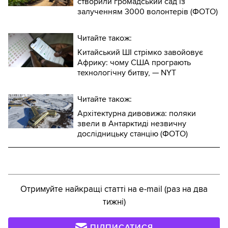
створили громадський сад із
залученням 3000 волонтерів (ФОТО)
Читайте також:
Китайський ШІ стрімко завойовує
Африку: чому США програють
технологічну битву, — NYT
Читайте також:
Архітектурна дивовижа: поляки
звели в Антарктиді незвичну
дослідницьку станцію (ФОТО)
Отримуйте найкращі статті на e-mail (раз на два
тижні)
ПІДПИСАТИСЯ