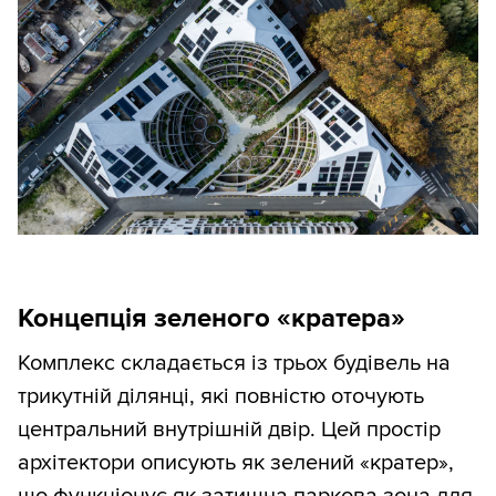
Концепція зеленого «кратера»
Комплекс складається із трьох будівель на
трикутній ділянці, які повністю оточують
центральний внутрішній двір. Цей простір
архітектори описують як зелений «кратер»,
що функціонує як затишна паркова зона для