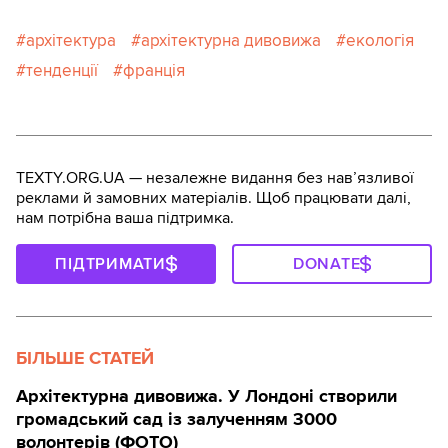
архітектура
архітектурна дивовижа
екологія
тенденції
франція
TEXTY.ORG.UA — незалежне видання без навʼязливої
реклами й замовних матеріалів. Щоб працювати далі,
нам потрібна ваша підтримка.
ПІДТРИМАТИ
DONATE
БІЛЬШЕ СТАТЕЙ
Архітектурна дивовижа. У Лондоні створили
громадський сад із залученням 3000
волонтерів (ФОТО)