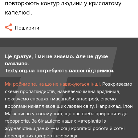
повторюють контур людини у крислатому
капелюсі.
Поширити
Це дратує, і ми це знаємо. Але це дуже
важливо.
Texty.org.ua потребують вашої підтримки.
Ми робимо те, на що не наважуються інші.
Розкриваємо
схеми пропагандистів, називаємо імена зрадників,
показуємо справжні масштаби катастроф, стаємо
ворогами найвпливовіших людей світу. Наприклад, Ілон
Маск писав у своєму твіті, що нас треба прирівняти до
терористів. За більшістю наших матеріалів із
журналістики даних — місяці кропіткої роботи й сотні
перевірених джерел інформації.