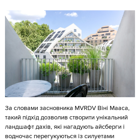
За словами засновника MVRDV Віні Мааса,
такий підхід дозволив створити унікальний
ландшафт дахів, які нагадують айсберги і
водночас перегукуються із силуетами