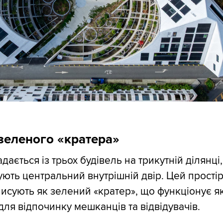
зеленого «кратера»
ається із трьох будівель на трикутній ділянці,
ують центральний внутрішній двір. Цей прості
писують як зелений «кратер», що функціонує я
для відпочинку мешканців та відвідувачів.