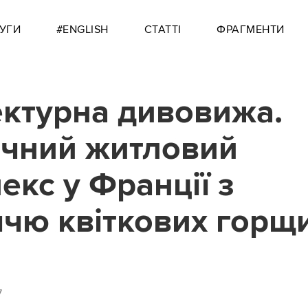
УГИ
#ENGLISH
СТАТТІ
ФРАГМЕНТИ
ектурна дивовижа.
чний житловий
екс у Франції з
ччю квіткових горщ
7