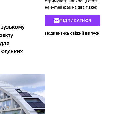
отримувати найкращі статті
на e-mail (раз на два тижні)
ПІДПИСАТИСЯ
нцузькому
Подивитись свіжий випуск
оєкту
 для
людських