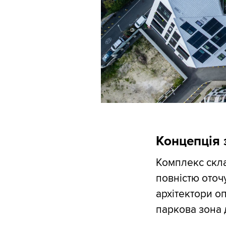
Концепція 
Комплекс склад
повністю оточ
архітектори о
паркова зона 