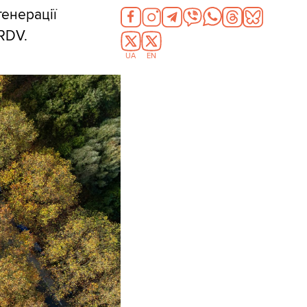
генерації
RDV.
UA
EN