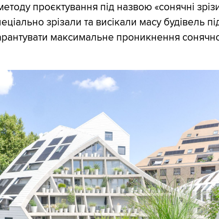
методу проєктування під назвою «сонячні зрізи
пеціально зрізали та висікали масу будівель п
арантувати максимальне проникнення сонячног