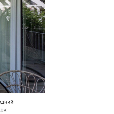
родний
док