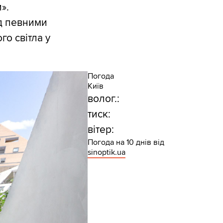
».
ід певними
о світла у
Погода
Київ
волог.:
тиск:
вітер:
Погода на 10 днів від
sinoptik.ua