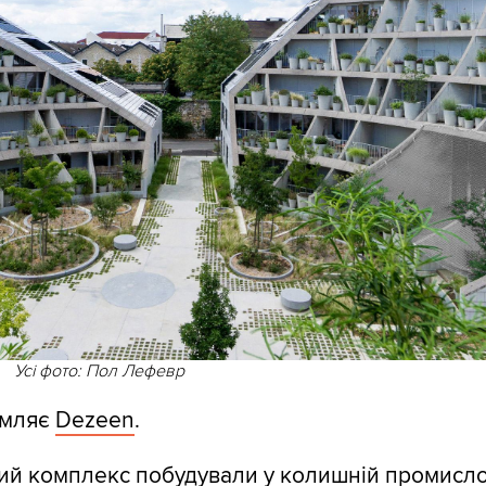
Усі фото: Пол Лефевр
омляє
Dezeen
.
й комплекс побудували у колишній промислов