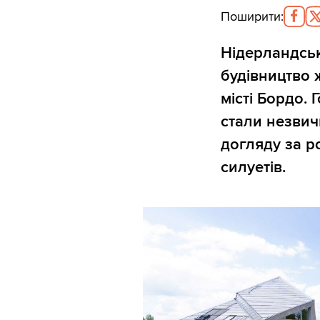
Поширити
:
Нідерландськ
будівництво 
місті Бордо.
стали незвич
догляду за р
силуетів.