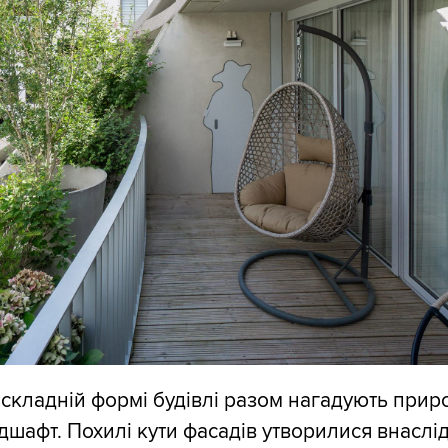
 складній формі будівлі разом нагадують при
шафт. Похилі кути фасадів утворилися внаслі