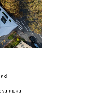
 які
р
к затишна