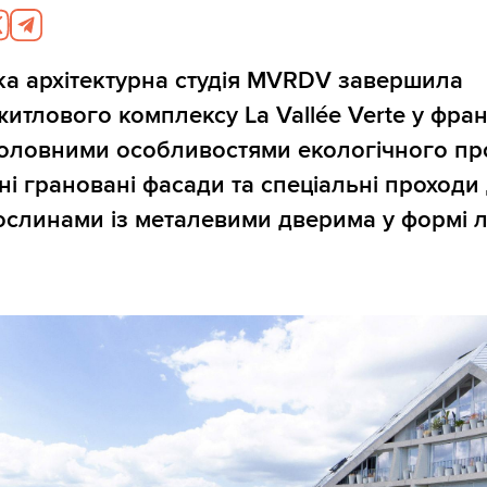
а архітектурна студія MVRDV завершила
житлового комплексу La Vallée Verte у фра
 Головними особливостями екологічного пр
ні грановані фасади та спеціальні проходи
ослинами із металевими дверима у формі 