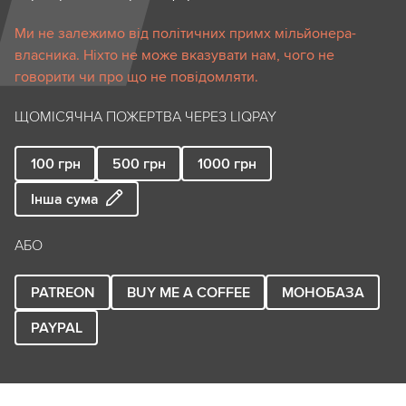
Ми не залежимо від політичних примх мільйонера-
власника. Ніхто не може вказувати нам, чого не
говорити чи про що не повідомляти.
ЩОМІСЯЧНА ПОЖЕРТВА ЧЕРЕЗ LIQPAY
100
грн
500
грн
1000
грн
Інша сума
АБО
PATREON
BUY ME A COFFEE
МОНОБАЗА
PAYPAL