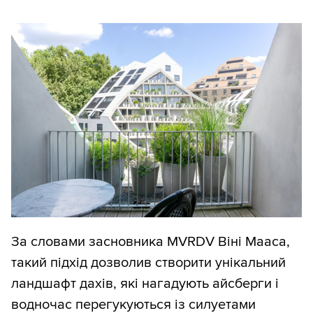
За словами засновника MVRDV Віні Мааса,
такий підхід дозволив створити унікальний
ландшафт дахів, які нагадують айсберги і
водночас перегукуються із силуетами