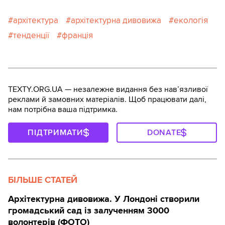
архітектура
архітектурна дивовижа
екологія
тенденції
франція
TEXTY.ORG.UA — незалежне видання без навʼязливої
реклами й замовних матеріалів. Щоб працювати далі,
нам потрібна ваша підтримка.
ПІДТРИМАТИ
DONATE
БІЛЬШЕ СТАТЕЙ
Архітектурна дивовижа. У Лондоні створили
громадський сад із залученням 3000
волонтерів (ФОТО)