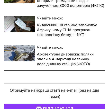
створили громадський сад із
залученням 3000 волонтерів (ФОТО)
Читайте також:
Китайський ШІ стрімко завойовує
Африку: чому США програють
технологічну битву, — NYT
Читайте також:
Архітектурна дивовижа: поляки
звели в Антарктиді незвичну
дослідницьку станцію (ФОТО)
Отримуйте найкращі статті на e-mail (раз на два
тижні)
ПІДПИСАТИСЯ