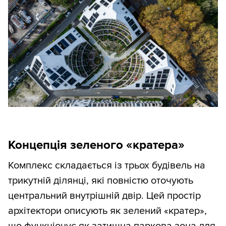
Концепція зеленого «кратера»
Комплекс складається із трьох будівель на
трикутній ділянці, які повністю оточують
центральний внутрішній двір. Цей простір
архітектори описують як зелений «кратер»,
що функціонує як затишна паркова зона для