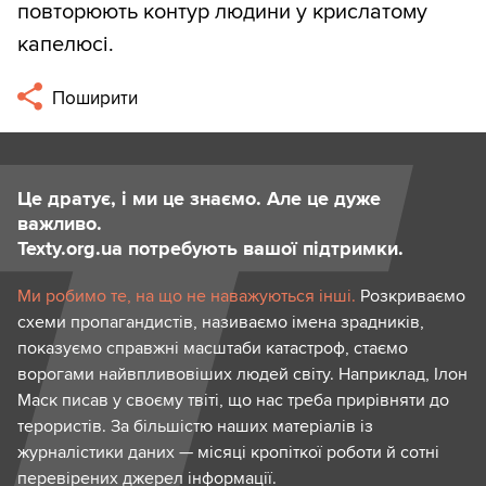
повторюють контур людини у крислатому
капелюсі.
Поширити
Це дратує, і ми це знаємо. Але це дуже
важливо.
Texty.org.ua потребують вашої підтримки.
Ми робимо те, на що не наважуються інші.
Розкриваємо
схеми пропагандистів, називаємо імена зрадників,
показуємо справжні масштаби катастроф, стаємо
ворогами найвпливовіших людей світу. Наприклад, Ілон
Маск писав у своєму твіті, що нас треба прирівняти до
терористів. За більшістю наших матеріалів із
журналістики даних — місяці кропіткої роботи й сотні
перевірених джерел інформації.