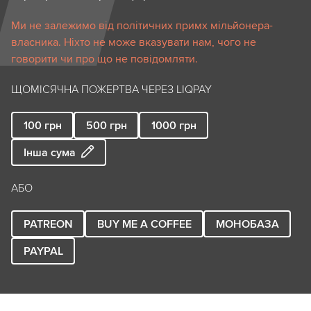
Ми не залежимо від політичних примх мільйонера-
власника. Ніхто не може вказувати нам, чого не
говорити чи про що не повідомляти.
ЩОМІСЯЧНА ПОЖЕРТВА ЧЕРЕЗ LIQPAY
100
грн
500
грн
1000
грн
Інша сума
АБО
PATREON
BUY ME A COFFEE
МОНОБАЗА
PAYPAL