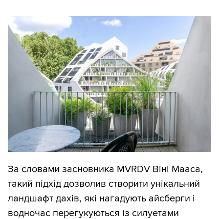
За словами засновника MVRDV Віні Мааса,
такий підхід дозволив створити унікальний
ландшафт дахів, які нагадують айсберги і
водночас перегукуються із силуетами