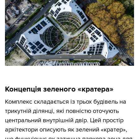
Концепція зеленого «кратера»
Комплекс складається із трьох будівель на
трикутній ділянці, які повністю оточують
центральний внутрішній двір. Цей простір
архітектори описують як зелений «кратер»,
що функціонує як затишна паркова зона для