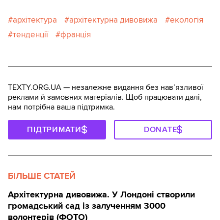
архітектура
архітектурна дивовижа
екологія
тенденції
франція
TEXTY.ORG.UA — незалежне видання без навʼязливої
реклами й замовних матеріалів. Щоб працювати далі,
нам потрібна ваша підтримка.
ПІДТРИМАТИ
DONATE
БІЛЬШЕ СТАТЕЙ
Архітектурна дивовижа. У Лондоні створили
громадський сад із залученням 3000
волонтерів (ФОТО)