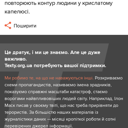
повторюють контур людини у крислатому
капелюсі.
Поширити
Це дратує, і ми це знаємо. Але це дуже
важливо.
Texty.org.ua потребують вашої підтримки.
Ми робимо те, на що не наважуються інші.
Розкриваємо
схеми пропагандистів, називаємо імена зрадників,
показуємо справжні масштаби катастроф, стаємо
ворогами найвпливовіших людей світу. Наприклад, Ілон
Маск писав у своєму твіті, що нас треба прирівняти до
терористів. За більшістю наших матеріалів із
журналістики даних — місяці кропіткої роботи й сотні
перевірених джерел інформації.