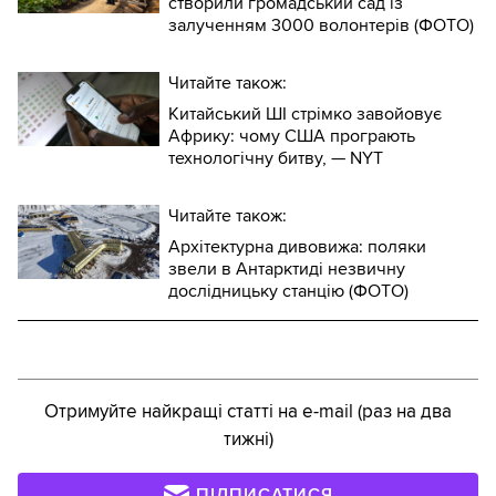
створили громадський сад із
залученням 3000 волонтерів (ФОТО)
Читайте також:
Китайський ШІ стрімко завойовує
Африку: чому США програють
технологічну битву, — NYT
Читайте також:
Архітектурна дивовижа: поляки
звели в Антарктиді незвичну
дослідницьку станцію (ФОТО)
Отримуйте найкращі статті на e-mail (раз на два
тижні)
ПІДПИСАТИСЯ