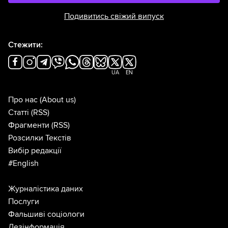
Подивитись свіжий випуск
Стежити:
UA
EN
Про нас
(About us)
Статті
(RSS)
Фрагменти
(RSS)
Розсилки Текстів
Вибір редакції
#English
Журналістика даних
Послуги
Фальшиві соціологи
Дезінформація