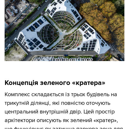
Концепція зеленого «кратера»
Комплекс складається із трьох будівель на
трикутній ділянці, які повністю оточують
центральний внутрішній двір. Цей простір
архітектори описують як зелений «кратер»,
що функціонує як затишна паркова зона для