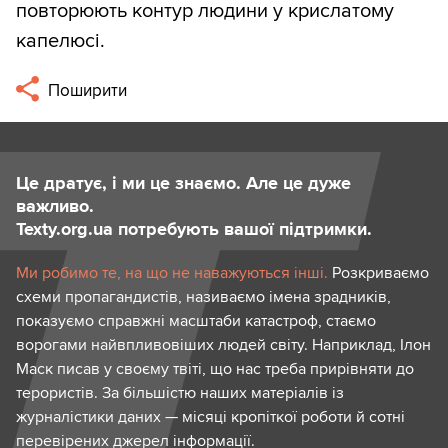
повторюють контур людини у крислатому
капелюсі.
Поширити
Це дратує, і ми це знаємо. Але це дуже
важливо.
Texty.org.ua потребують вашої підтримки.
Ми робимо те, на що не наважуються інші.
Розкриваємо
схеми пропагандистів, називаємо імена зрадників,
показуємо справжні масштаби катастроф, стаємо
ворогами найвпливовіших людей світу. Наприклад, Ілон
Маск писав у своєму твіті, що нас треба прирівняти до
терористів. За більшістю наших матеріалів із
журналістики даних — місяці кропіткої роботи й сотні
перевірених джерел інформації.