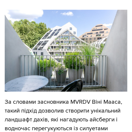
За словами засновника MVRDV Віні Мааса,
такий підхід дозволив створити унікальний
ландшафт дахів, які нагадують айсберги і
водночас перегукуються із силуетами