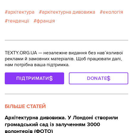
архітектура
архітектурна дивовижа
екологія
тенденції
франція
TEXTY.ORG.UA — незалежне видання без навʼязливої
реклами й замовних матеріалів. Щоб працювати далі,
нам потрібна ваша підтримка.
ПІДТРИМАТИ
DONATE
БІЛЬШЕ СТАТЕЙ
Архітектурна дивовижа. У Лондоні створили
громадський сад із залученням 3000
волонтерів (ФОТО)