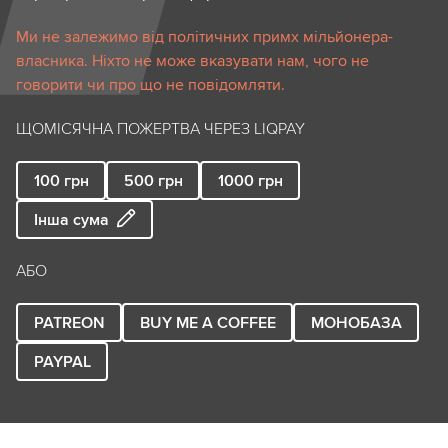
Ми не залежимо від політичних примх мільйонера-
власника. Ніхто не може вказувати нам, чого не
говорити чи про що не повідомляти.
ЩОМІСЯЧНА ПОЖЕРТВА ЧЕРЕЗ LIQPAY
100
грн
500
грн
1000
грн
Інша сума
АБО
PATREON
BUY ME A COFFEE
МОНОБАЗА
PAYPAL