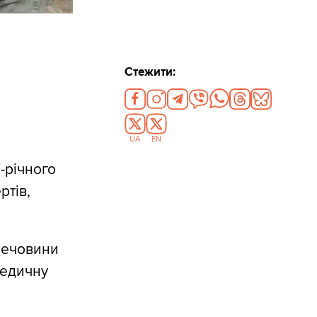
Стежити:
UA
EN
-річного
ртів,
речовини
медичну