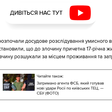
ДИВІТЬСЯ НАС ТУТ
ї розпочали досудове розслідування умисного в
становили, що до злочину причетна 17-річна ж
вчину розшукали за місцем проживання та за
Читайте також:
Затримано агента ФСБ, який готував
нові удари Росії по київських ТЕЦ, —
СБУ (ФОТО)