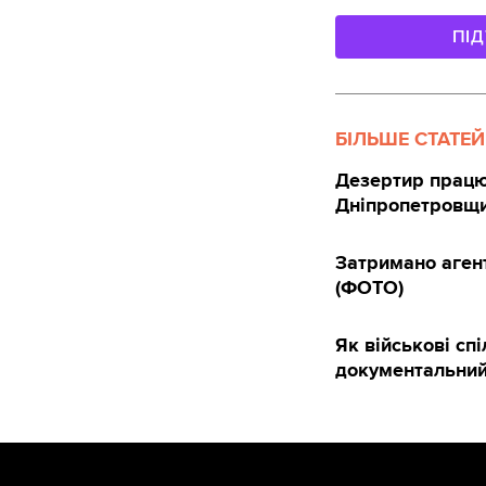
ПІ
БІЛЬШЕ СТАТЕЙ
Дезертир працюв
Дніпропетровщи
Затримано агент
(ФОТО)
Як військові сп
документальний