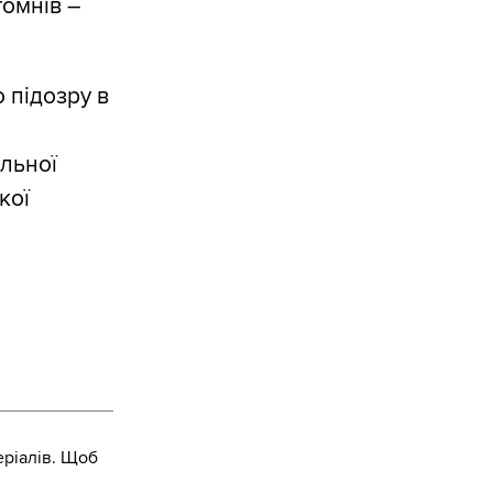
томнів –
 підозру в
льної
кої
ріалів. Щоб