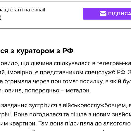
щі статті на e-mail
ПІДПИС
)
ся з куратором з РФ
новило, що дівчина спілкувалася в телеграм-ка
ий, імовірно, є представником спецслужб РФ. 
а отримала через поштомат посилку, в якій бу
ечовина, попередньо – метадон.
й завдання зустрітися з військовослужбовцем,
стрічі. Вона погодилася та пішла з новим знай
им квартири. Там вона підсипала до алкоголю