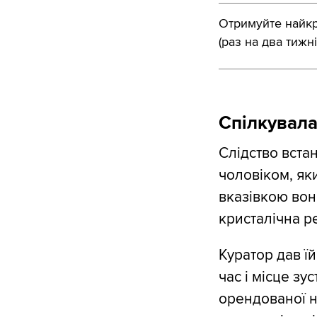
Отримуйте найкра
(раз на два тижні
Спілкувала
Слідство вста
чоловіком, як
вказівкою вон
кристалічна р
Куратор дав ї
час і місце зу
орендованої н