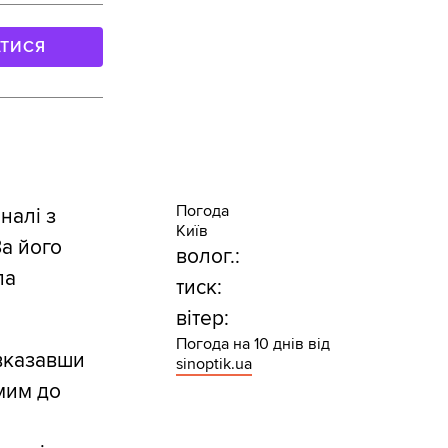
АТИСЯ
Погода
налі з
Київ
За його
волог.:
ла
тиск:
вітер:
Погода на 10 днів від
 вказавши
sinoptik.ua
омим до