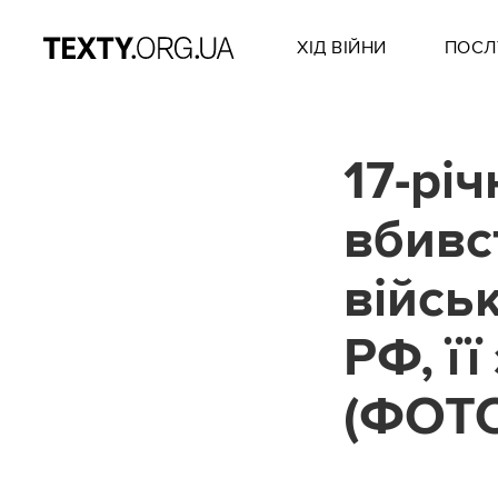
ХІД ВІЙНИ
ПОСЛ
17-рі
вбивс
війсь
РФ, ї
(ФОТ