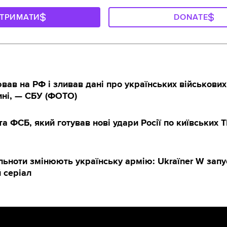
ДТРИМАТИ
DONATE
ав на РФ і зливав дані про українських військових
ні, — СБУ (ФОТО)
а ФСБ, який готував нові удари Росії по київських 
ільноти змінюють українську армію: Ukraїner W запу
 серіал