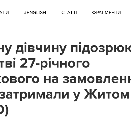
УГИ
#ENGLISH
СТАТТІ
ФРАГМЕНТИ
чну дівчину підозрю
тві 27-річного
кового на замовлен
ї затримали у Житом
О)