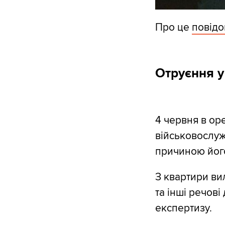
Про це
повід
Отруєння у
4 червня в ор
військовослуж
причиною його
З квартири ви
та інші речов
експертизу.