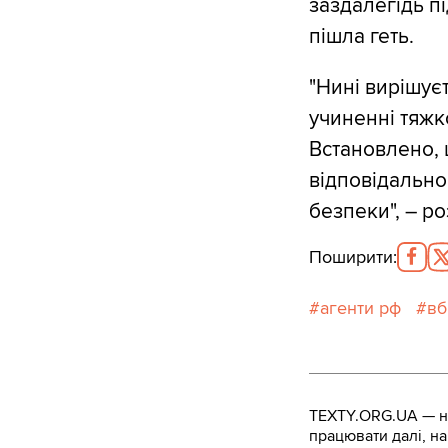
заздалегідь п
пішла геть.
"Нині вирішує
учиненні тяжк
Встановлено, 
відповідально
безпеки", – ро
Поширити
:
агенти рф
вб
TEXTY.ORG.UA — не
працювати далі, на