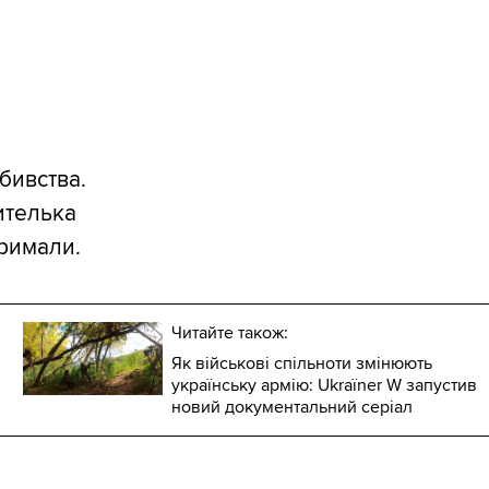
бивства.
ителька
тримали.
Читайте також:
Як військові спільноти змінюють
українську армію: Ukraїner W запустив
новий документальний серіал