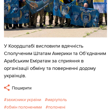
У Коордштабі висловили вдячність
Сполученим Штатам Америки та Об’єднаним
Арабським Еміратам за сприяння в
організації обміну та поверненні додому
українців.
Поширити
захисники україни
маріуполь
обмін полоненими
полонені