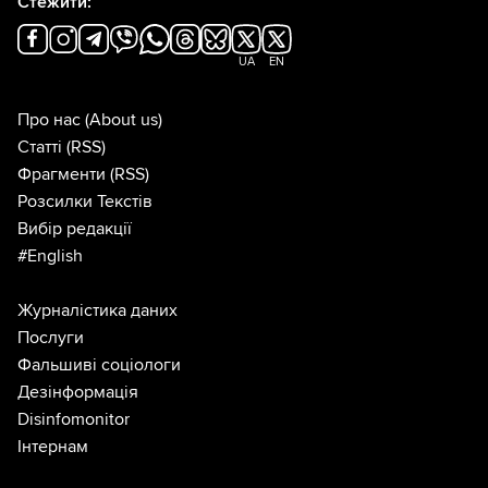
Стежити:
UA
EN
Про нас
(About us)
Статті
(RSS)
Фрагменти
(RSS)
Розсилки Текстів
Вибір редакції
#English
Журналістика даних
Послуги
Фальшиві соціологи
Дезінформація
Disinfomonitor
Інтернам