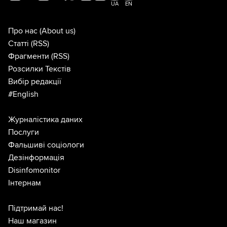
UA
EN
Про нас
(About us)
Статті
(RSS)
Фрагменти
(RSS)
Розсилки Текстів
Вибір редакції
#English
Журналістика даних
Послуги
Фальшиві соціологи
Дезінформація
Disinfomonitor
Інтернам
Підтримай нас!
Наш магазин