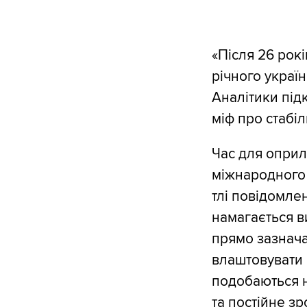
«Після 26 рокі
річного украї
Аналітики підк
міф про стабіл
Час для опри
міжнародного 
тлі повідомле
намагається в
прямо зазнача
влаштовувати р
подобаються н
та постійне зр