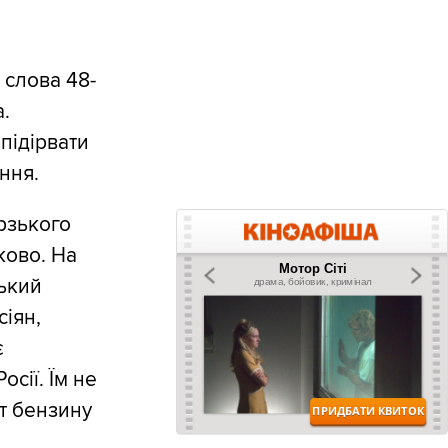
 слова 48-
.
 підірвати
ння.
рзького
ково. На
ський
іян,
є
осії. Їм не
т бензину