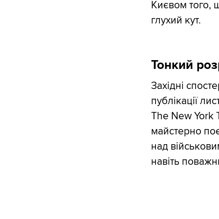
Києвом того, 
глухий кут.
Тонкий роз
Західні спост
публікації ли
The New York
майстерно поє
над військовим
навіть поважн