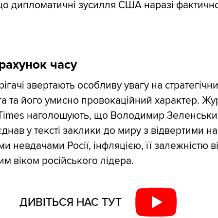
що дипломатичні зусилля США наразі фактичн
рахунок часу
ерігачі звертають особливу увагу на стратегіч
ста та його умисно провокаційний характер. Жу
 Times наголошують, що Володимир Зеленськи
днав у тексті заклики до миру з відвертими н
и невдачами Росії, інфляцією, її залежністю в
им віком російського лідера.
ДИВІТЬСЯ НАС ТУТ