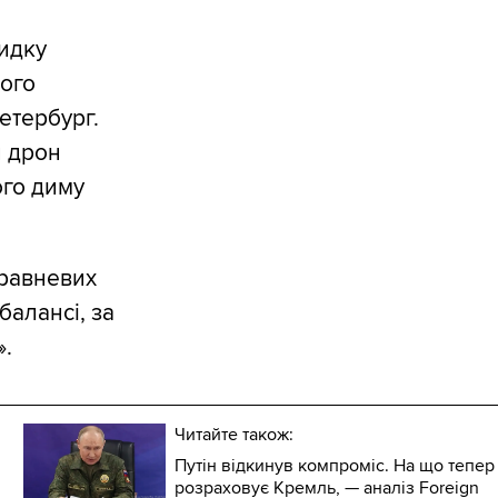
идку
його
етербург.
й дрон
ого диму
травневих
балансі, за
».
Читайте також:
Путін відкинув компроміс. На що тепер
розраховує Кремль, — аналіз Foreign