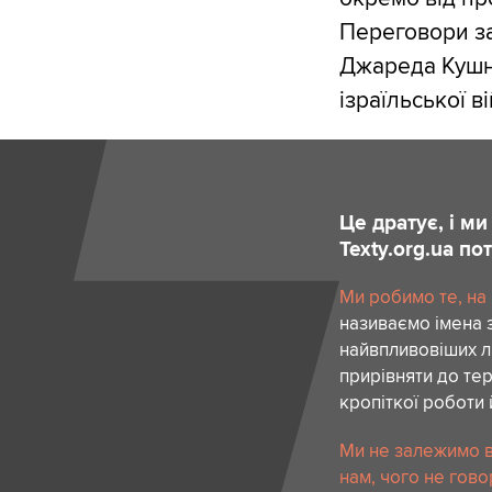
Переговори за
Джареда Кушне
ізраїльської в
Це дратує, і м
Texty.org.ua п
Ми робимо те, на
називаємо імена 
найвпливовіших лю
прирівняти до тер
кропіткої роботи 
Ми не залежимо в
нам, чого не гово