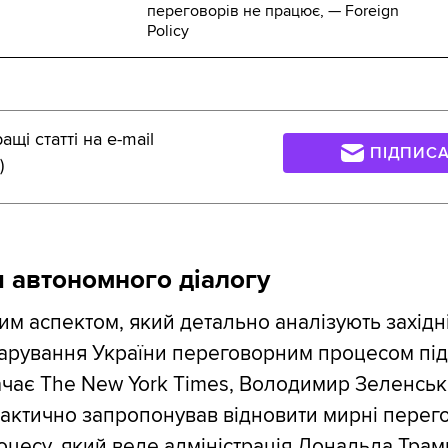
переговорів не працює, — Foreign
Policy
щі статті на e-mail
ПІДПИС
)
 автономного діалогу
м аспектом, який детально аналізують західні
арування України переговорним процесом під
чає The New York Times, Володимир Зеленськ
фактично запропонував відновити мирні перег
оцесу, який веде адміністрація Дональда Трам