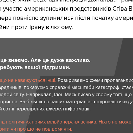
 участю американських представників Стіва В
ра повністю зупинилися після початку амери
ійни проти Ірану в лютому.
и це знаємо. Але це дуже важливо.
отребують вашої підтримки.
 що не наважуються інші.
Розкриваємо схеми пропагандист
зрадників, показуємо справжні масштаби катастроф, ста
дей світу. Наприклад, Ілон Маск писав у своєму твіті, що
ористів. За більшістю наших матеріалів із журналістики да
й сотні перевірених джерел інформації.
ід політичних примх мільйонера-власника. Ніхто не може
рити чи про що не повідомляти.