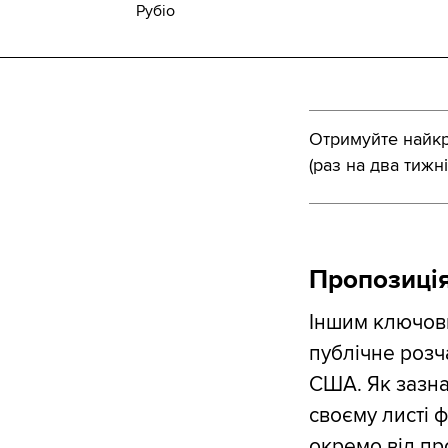
Рубіо
Отримуйте найкра
(раз на два тижні
Пропозиція
Іншим ключови
публічне розч
США. Як зазна
своєму листі 
окремо від пр