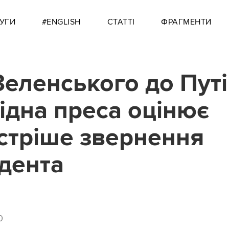
УГИ
#ENGLISH
СТАТТІ
ФРАГМЕНТИ
Зеленського до Путі
хідна преса оцінює
стріше звернення
дента
0