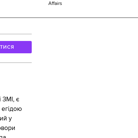
Affairs
АТИСЯ
 ЗМІ, є
 егідою
ий у
овори
па.