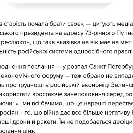
в старість почала брати своє», — цитують медіа
нського президента на адресу 73-річного Путіна
реслюють, що така вказівка на вік має на меті
ьність російської системи одноосібного правлі
люднення послання — у розпал Санкт-Петербу
економічного форуму — теж обрано не випад
нь про труднощі в російській економіці Зелен
икористати зростаюче занепокоєння серед рос
ючи: «...ми всі бачимо, що це нарешті переста
осіян – те, що війна дає все більше негативу Р
аші дрони й ракети. Їм не подобається дефіци
остання цін».