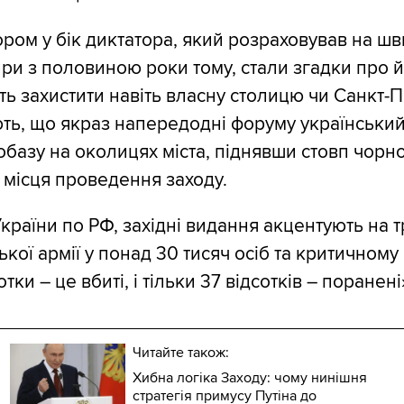
ом у бік диктатора, який розраховував на шв
ри з половиною роки тому, стали згадки про 
ь захистити навіть власну столицю чи Санкт-П
ть, що якраз напередодні форуму українськи
обазу на околицях міста, піднявши стовп чорн
 місця проведення заходу.
України по РФ, західні видання акцентують на 
ької армії у понад 30 тисяч осіб та критичному 
тки – це вбиті, і тільки 37 відсотків – поранені
Читайте також:
Хибна логіка Заходу: чому нинішня
стратегія примусу Путіна до