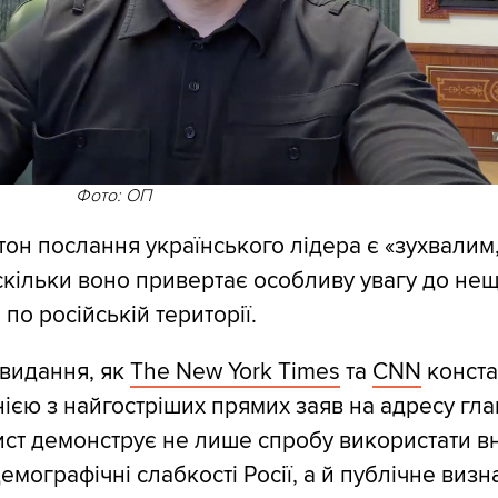
Фото: ОП
 тон послання українського лідера є «зухвалим,
скільки воно привертає особливу увагу до не
 по російській території.
 видання, як
The New York Times
та
CNN
конста
нією з найгостріших прямих заяв на адресу гл
Лист демонструє не лише спробу використати в
емографічні слабкості Росії, а й публічне виз