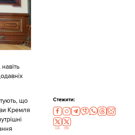
 навіть
щодавніх
Стежити:
тують, що
ави Кремля
нутрішні
нання
UA
EN