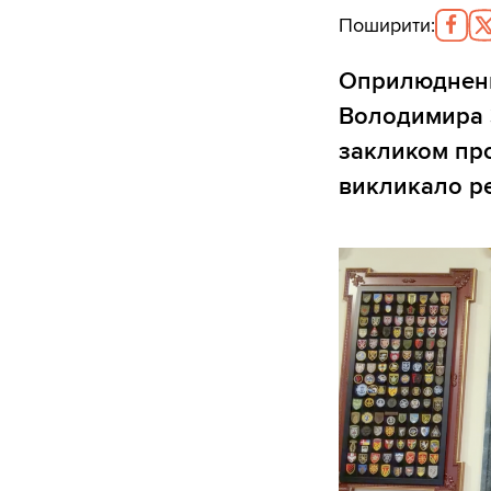
Поширити
:
Оприлюдне
Володимира З
закликом пров
викликало ре