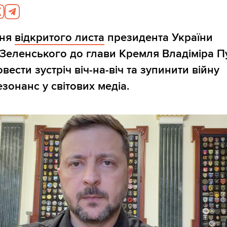
ння
відкритого листа
президента України
еленського до глави Кремля Владіміра Пут
ести зустріч віч-на-віч та зупинити війну
зонанс у світових медіа.