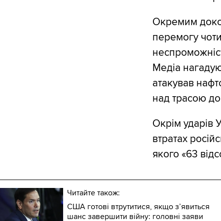
Окремим докор
перемогу чоти
неспроможніст
Медіа нагадую
атакував нафт
над трасою до
Окрім ударів 
втратах російс
якого «63 відсо
Читайте також:
США готові втрутитися, якщо з’явиться
шанс завершити війну: головні заяви