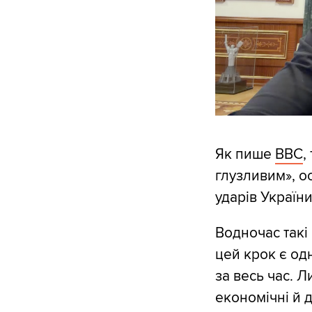
Як пише
BBC
,
глузливим», о
ударів України
Водночас такі
цей крок є од
за весь час. 
економічні й д