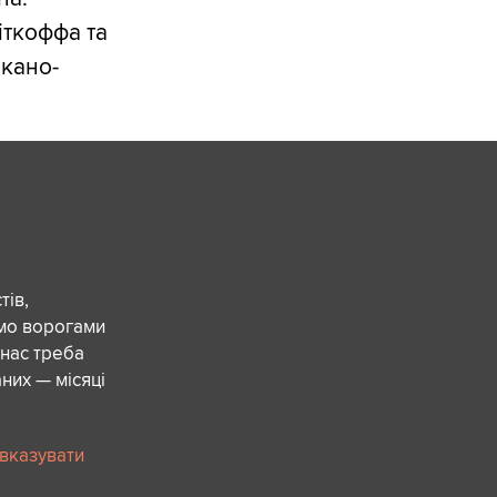
іткоффа та
кано-
ів,
ємо ворогами
 нас треба
них — місяці
 вказувати