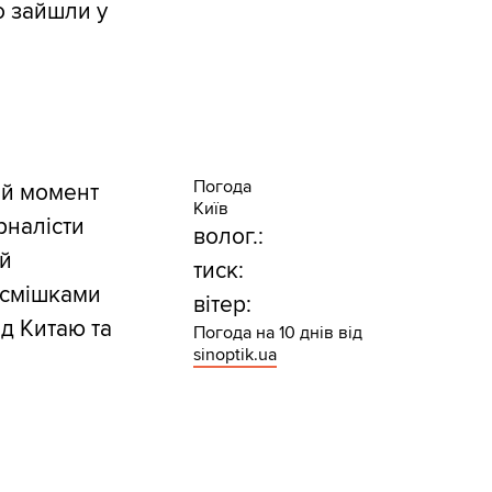
о зайшли у
Погода
ний момент
Київ
рналісти
волог.:
й
тиск:
асмішками
вітер:
ід Китаю та
Погода на 10 днів від
sinoptik.ua