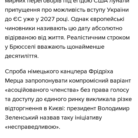
мирних переговорів під егідою США лунали
припущення про можливість вступу України
до ЄС уже у 2027 році. Однак європейські
чиновники називають цю дату абсолютно
відірваною від життя. Реалістичним строком
у Брюсселі вважають щонайменше
десятиліття.
Спроба німецького канцлера Фрідріха
Мерца запропонувати компромісний варіант
«асоційованого членства» без права голосу
та доступу до єдиного ринку викликала різке
відторгнення в Києві: президент Володимир
Зеленський назвав таку ініціативу
«несправедливою».