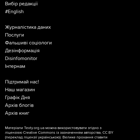
Вибір редакції
#English
Журналістика даних
Послуги
Фальшиві соціологи
Дезінформація
Disinfomonitor
Інтернам
Підтримай нас!
Наш магазин
Графік Дня
Архів блогів
Архів книг
Матеріали Texty.org.ua можна використовувати згідно з
ліцензією
Creative Commons із зазначенням авторства, CC BY
(переклад ліцензії
українською
). Велике прохання ставити