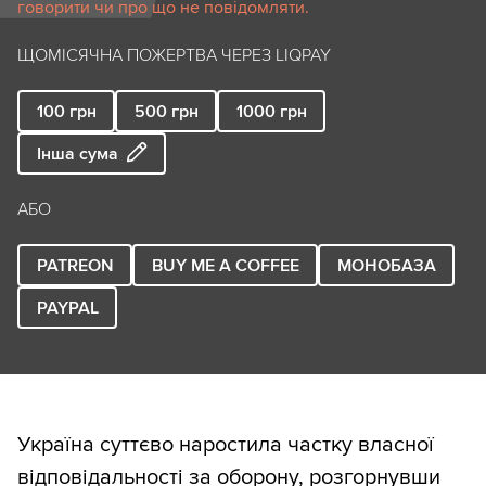
говорити чи про що не повідомляти.
ЩОМІСЯЧНА ПОЖЕРТВА ЧЕРЕЗ LIQPAY
100
грн
500
грн
1000
грн
Інша сума
АБО
PATREON
BUY ME A COFFEE
МОНОБАЗА
PAYPAL
Україна суттєво наростила частку власної
відповідальності за оборону, розгорнувши