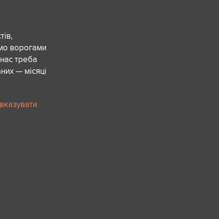
ів,
ємо ворогами
 нас треба
них — місяці
 вказувати