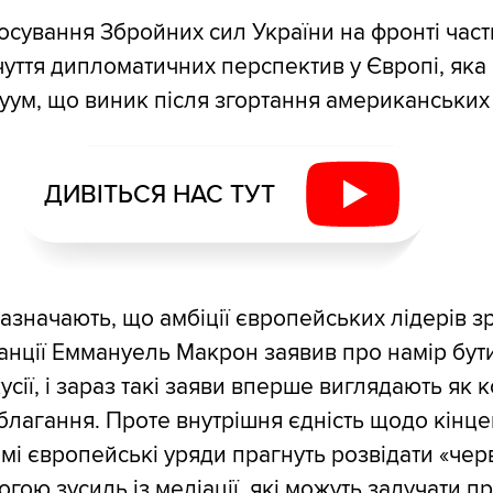
сування Збройних сил України на фронті час
чуття дипломатичних перспектив у Європі, яка
уум, що виник після згортання американських 
ДИВІТЬСЯ НАС ТУТ
зазначають, що амбіції європейських лідерів з
нції Еммануель Макрон заявив про намір бут
усії, і зараз такі заяви вперше виглядають як 
 благання. Проте внутрішня єдність щодо кінце
мі європейські уряди прагнуть розвідати «черво
огою зусиль із медіації, які можуть залучати п