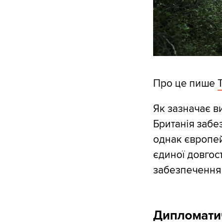
Про це пише
Як зазначає в
Британія забе
однак європей
єдиної довгост
забезпечення 
Дипломатич