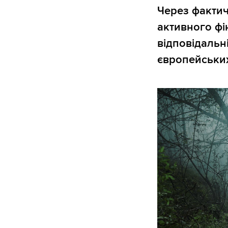
Через фактич
активного фі
відповідальн
європейськи