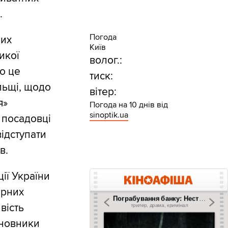
.
Погода
них
Київ
икої
волог.:
о це
тиск:
льщі, щодо
вітер:
я»
Погода на 10 днів від
sinoptik.ua
і посадовці
відступати
в.
ії України
ирних
вість
иновники