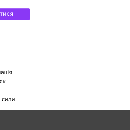
АТИСЯ
мація
як
 сили.