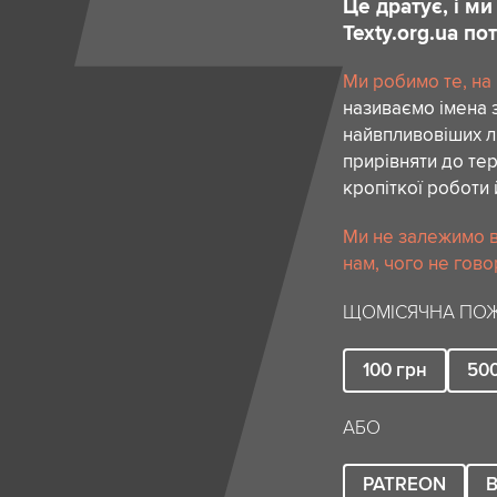
Це дратує, і м
Texty.org.ua п
Ми робимо те, на
називаємо імена 
найвпливовіших лю
прирівняти до тер
кропіткої роботи 
Ми не залежимо в
нам, чого не гово
ЩОМІСЯЧНА ПОЖ
100
грн
50
АБО
PATREON
B