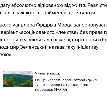
дату абсолютно відірваною від життя. Реаліст
сселі вважають щонайменше десятиліття.
ького канцлера Фрідріха Мерца запропонуват
варіант «асоційованого членства» без права г
иного ринку викликала різке відторгнення в Ки
одимир Зеленський назвав таку ініціативу
вою».
Читайте також:
На Прикарпатті організатори «джип-
турів» вийшли на протест проти
перевірок (ФОТО)