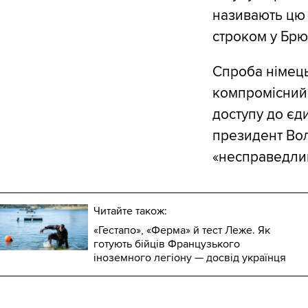
називають цю 
строком у Брю
Спроба німец
компромісний 
доступу до єд
президент Вол
«несправедли
Читайте також:
«Гестапо», «Ферма» й тест Леже. Як
готують бійців Французького
іноземного легіону — досвід українця