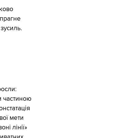
тково
 прагне
зусиль.
росли:
и частиною
констатація
вої мети
ні лінії»
риватних