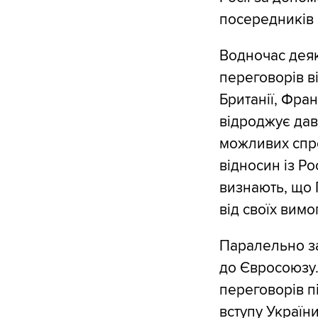
посередників 
Водночас деяк
переговорів в
Британії, Фра
відроджує дав
можливих спро
відносин із Р
визнають, що 
від своїх вим
Паралельно за
до Євросоюзу.
переговорів 
вступу Україн