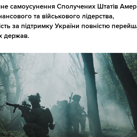
не самоусунення Сполучених Штатів Амер
нансового та військового лідерства,
ість за підтримку України повністю перейш
х держав.