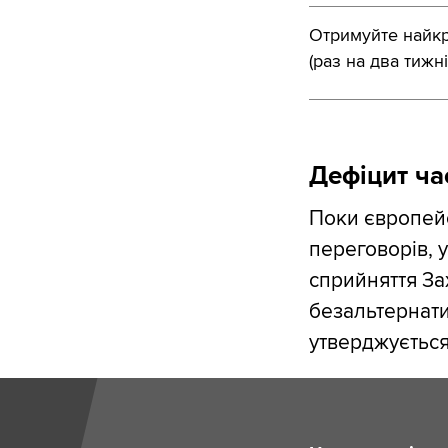
Отримуйте найкра
(раз на два тижні
Дефіцит ча
Поки європейс
переговорів, 
сприйняття За
безальтернати
утверджується