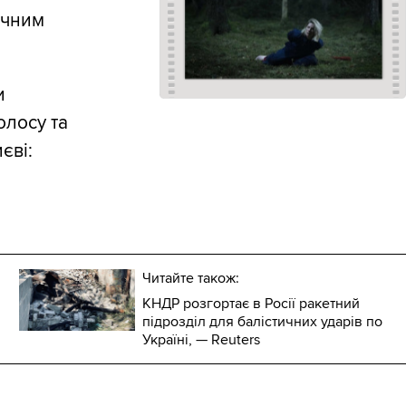
ичним
и
олосу та
єві:
Читайте також:
КНДР розгортає в Росії ракетний
підрозділ для балістичних ударів по
Україні, — Reuters