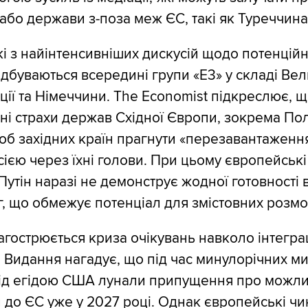
або держави з-поза меж ЄС, такі як Туреччина
і з найінтенсивніших дискусій щодо потенцій
ідбуваються всередині групи «E3» у складі Вел
нції та Німеччини. The Economist підкреслює, щ
ні страхи держав Східної Європи, зокрема По
б західних країн прагнути «перезавантаженн
осією через їхні голови. При цьому європейськ
Путін наразі не демонструє жодної готовності 
ог, що обмежує потенціал для змістовних розмо
гострюється криза очікувань навколо інтеграц
 Видання нагадує, що під час минулорічних м
під егідою США лунали припущення про можли
и до ЄС уже у 2027 році. Однак європейські ч