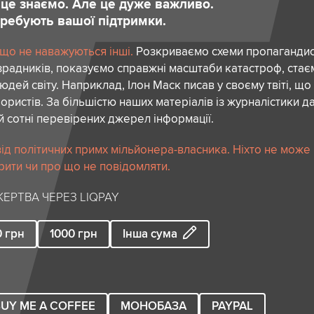
и це знаємо. Але це дуже важливо.
отребують вашої підтримки.
 що не наважуються інші.
Розкриваємо схеми пропагандист
зрадників, показуємо справжні масштаби катастроф, ста
дей світу. Наприклад, Ілон Маск писав у своєму твіті, що
ористів. За більшістю наших матеріалів із журналістики да
й сотні перевірених джерел інформації.
ід політичних примх мільйонера-власника. Ніхто не може
рити чи про що не повідомляти.
ЕРТВА ЧЕРЕЗ LIQPAY
0
грн
1000
грн
Інша сума
UY ME A COFFEE
МОНОБАЗА
PAYPAL