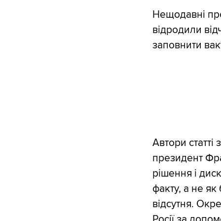
Нещодавні про
відродили від
заповнити вак
Автори статті 
президент Фра
рішення і диск
факту, а не як
відсутня. Окре
Росії за допом