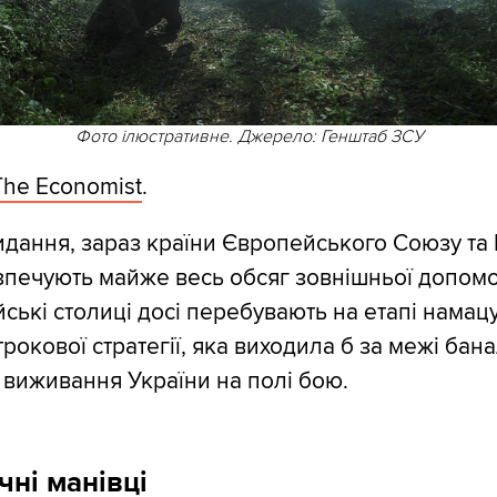
Фото ілюстративне. Джерело: Генштаб ЗСУ
The Economist
.
идання, зараз країни Європейського Союзу та
зпечують майже весь обсяг зовнішньої допомог
ські столиці досі перебувають на етапі намац
рокової стратегії, яка виходила б за межі бан
виживання України на полі бою.
ні манівці