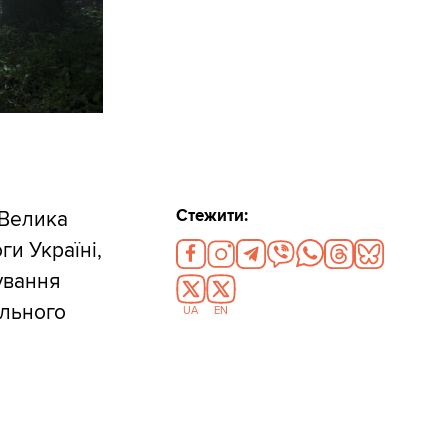
Стежити:
 Велика
и Україні,
ування
ального
UA
EN