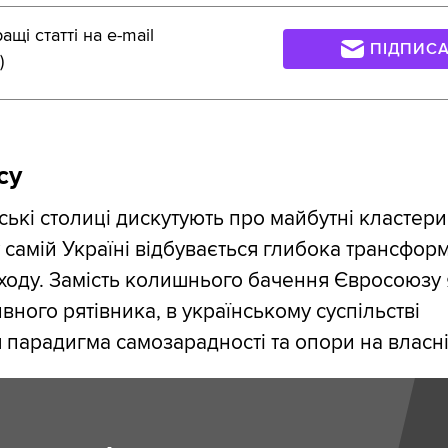
щі статті на e-mail
ПІДПИС
)
су
ькі столиці дискутують про майбутні кластери
у самій Україні відбувається глибока трансфор
ходу. Замість колишнього бачення Євросоюзу 
вного рятівника, в українському суспільстві
 парадигма самозарадності та опори на власні