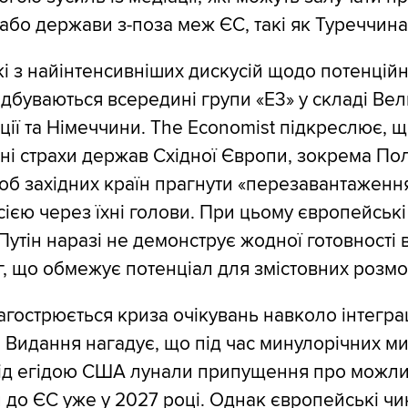
або держави з-поза меж ЄС, такі як Туреччина
і з найінтенсивніших дискусій щодо потенцій
ідбуваються всередині групи «E3» у складі Вел
нції та Німеччини. The Economist підкреслює, щ
ні страхи держав Східної Європи, зокрема По
б західних країн прагнути «перезавантаженн
осією через їхні голови. При цьому європейськ
Путін наразі не демонструє жодної готовності 
ог, що обмежує потенціал для змістовних розмо
гострюється криза очікувань навколо інтеграц
 Видання нагадує, що під час минулорічних м
під егідою США лунали припущення про можли
и до ЄС уже у 2027 році. Однак європейські ч