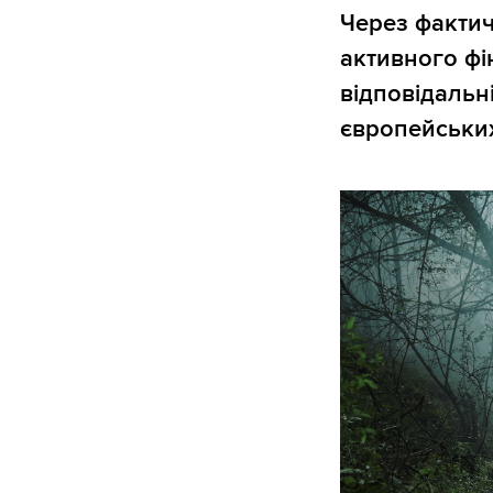
Через фактич
активного фі
відповідальн
європейськи