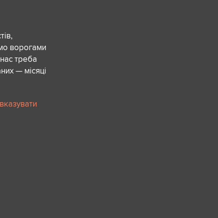
ів,
ємо ворогами
 нас треба
них — місяці
 вказувати