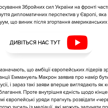
сування Збройних сил України на фронті час
чуття дипломатичних перспектив у Європі, яка
уум, що виник після згортання американських 
ДИВІТЬСЯ НАС ТУТ
зазначають, що амбіції європейських лідерів з
нції Еммануель Макрон заявив про намір бут
усії, і зараз такі заяви вперше виглядають як 
 благання. Проте внутрішня єдність щодо кінце
мі європейські уряди прагнуть розвідати «черво
огою зусиль із медіації, які можуть залучати п