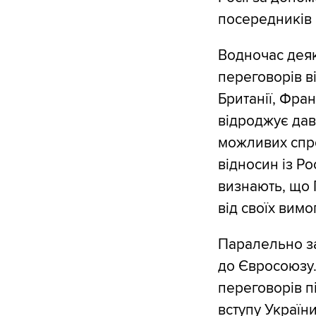
посередників 
Водночас деяк
переговорів в
Британії, Фра
відроджує дав
можливих спро
відносин із Р
визнають, що 
від своїх вим
Паралельно за
до Євросоюзу.
переговорів 
вступу Україн