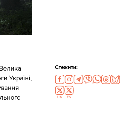
Стежити:
 Велика
и Україні,
ування
ального
UA
EN