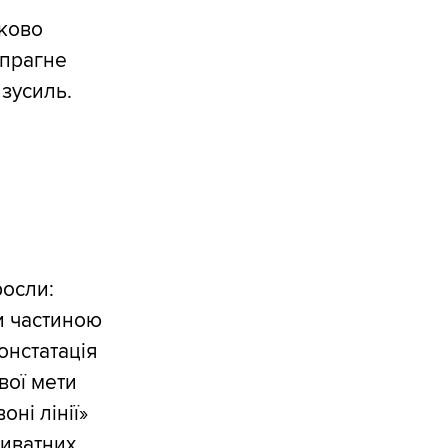
тково
 прагне
зусиль.
росли:
и частиною
констатація
вої мети
ні лінії»
риватних