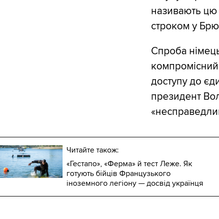
називають цю 
строком у Брю
Спроба німец
компромісний 
доступу до єд
президент Вол
«несправедли
Читайте також:
«Гестапо», «Ферма» й тест Леже. Як
готують бійців Французького
іноземного легіону — досвід українця