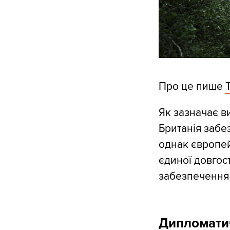
Про це пише
Як зазначає в
Британія забе
однак європей
єдиної довгост
забезпечення 
Дипломатич