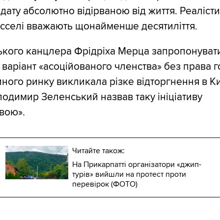
дату абсолютно відірваною від життя. Реаліст
сселі вважають щонайменше десятиліття.
ького канцлера Фрідріха Мерца запропонуват
варіант «асоційованого членства» без права г
иного ринку викликала різке відторгнення в Ки
одимир Зеленський назвав таку ініціативу
вою».
Читайте також:
На Прикарпатті організатори «джип-
турів» вийшли на протест проти
перевірок (ФОТО)