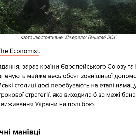
Фото ілюстративне. Джерело: Генштаб ЗСУ
The Economist
.
идання, зараз країни Європейського Союзу та
зпечують майже весь обсяг зовнішньої допомог
ські столиці досі перебувають на етапі намац
рокової стратегії, яка виходила б за межі бан
виживання України на полі бою.
ні манівці