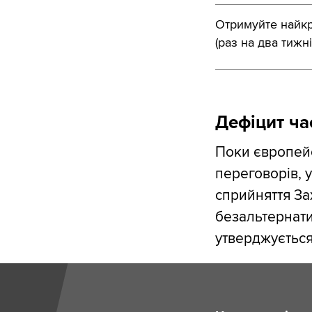
Отримуйте найкра
(раз на два тижні
Дефіцит ча
Поки європейс
переговорів, 
сприйняття За
безальтернати
утверджується