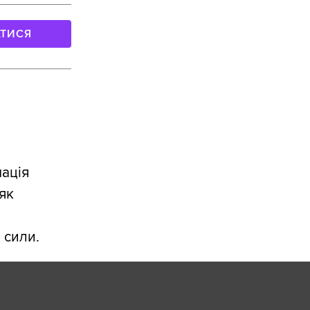
АТИСЯ
мація
як
 сили.