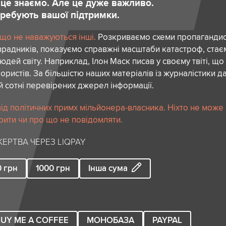
и це знаємо. Але це дуже важливо.
отребують вашої підтримки.
 що не наважуються інші.
Розкриваємо схеми пропагандист
зрадників, показуємо справжні масштаби катастроф, ста
дей світу. Наприклад, Ілон Маск писав у своєму твіті, що
ористів. За більшістю наших матеріалів із журналістики да
й сотні перевірених джерел інформації.
ід політичних примх мільйонера-власника. Ніхто не може
рити чи про що не повідомляти.
ЕРТВА ЧЕРЕЗ LIQPAY
0
грн
1000
грн
Інша сума
UY ME A COFFEE
МОНОБАЗА
PAYPAL