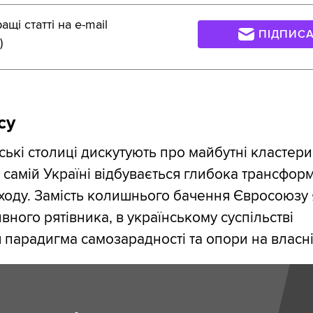
щі статті на e-mail
ПІДПИС
)
су
ькі столиці дискутують про майбутні кластери
у самій Україні відбувається глибока трансфор
ходу. Замість колишнього бачення Євросоюзу 
вного рятівника, в українському суспільстві
 парадигма самозарадності та опори на власні