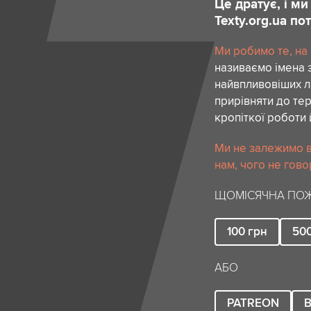
Це дратує, і м
Texty.org.ua п
Ми робимо те, на
називаємо імена 
найвпливовіших лю
прирівняти до тер
кропіткої роботи 
Ми не залежимо в
нам, чого не гово
ЩОМІСЯЧНА ПОЖ
100
грн
50
АБО
PATREON
B