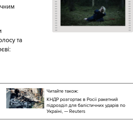
ичним
и
олосу та
єві:
Читайте також:
КНДР розгортає в Росії ракетний
підрозділ для балістичних ударів по
Україні, — Reuters