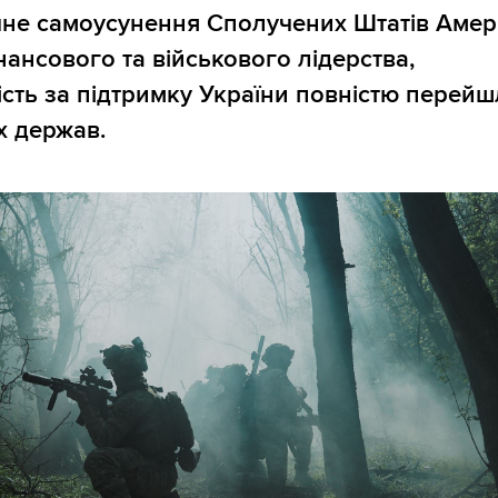
не самоусунення Сполучених Штатів Амер
нансового та військового лідерства,
ість за підтримку України повністю перейш
х держав.