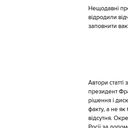
Нещодавні про
відродили від
заповнити вак
Автори статті 
президент Фра
рішення і диск
факту, а не як
відсутня. Окре
Росії за допом