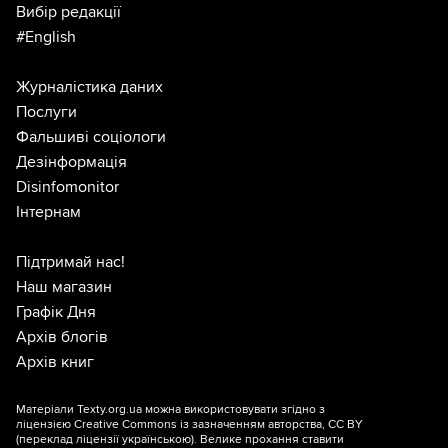
Вибір редакції
#English
Журналістика даних
Послуги
Фальшиві соціологи
Дезінформація
Disinfomonitor
Інтернам
Підтримай нас!
Наш магазин
Графік Дня
Архів блогів
Архів книг
Матеріали Texty.org.ua можна використовувати згідно з
ліцензією
Creative Commons із зазначенням авторства, CC BY
(переклад ліцензії
українською
). Велике прохання ставити