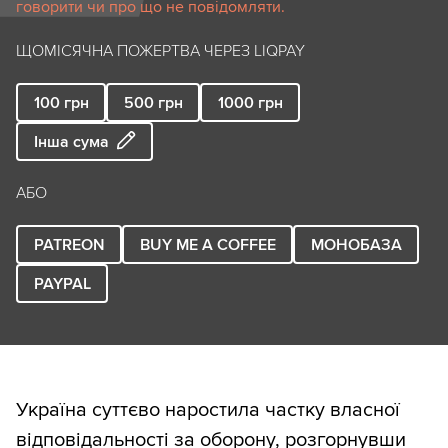
говорити чи про що не повідомляти.
ЩОМІСЯЧНА ПОЖЕРТВА ЧЕРЕЗ LIQPAY
100
грн
500
грн
1000
грн
Інша сума
АБО
PATREON
BUY ME A COFFEE
МОНОБАЗА
PAYPAL
Україна суттєво наростила частку власної
відповідальності за оборону, розгорнувши