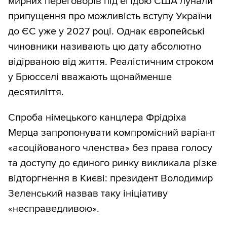
мирних переговорів під егідою США лунали
припущення про можливість вступу України
до ЄС уже у 2027 році. Однак європейські
чиновники називають цю дату абсолютно
відірваною від життя. Реалістичним строком
у Брюсселі вважають щонайменше
десятиліття.
Спроба німецького канцлера Фрідріха
Мерца запропонувати компромісний варіант
«асоційованого членства» без права голосу
та доступу до єдиного ринку викликала різке
відторгнення в Києві: президент Володимир
Зеленський назвав таку ініціативу
«несправедливою».