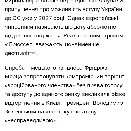
мирних переговорів під егідою США лунали
припущення про можливість вступу України
до ЄС уже у 2027 році. Однак європейські
чиновники називають цю дату абсолютно
відірваною від життя. Реалістичним строком
у Брюсселі вважають щонайменше
десятиліття.
Спроба німецького канцлера Фрідріха
Мерца запропонувати компромісний варіант
«асоційованого членства» без права голосу
та доступу до єдиного ринку викликала різке
відторгнення в Києві: президент Володимир
Зеленський назвав таку ініціативу
«несправедливою».