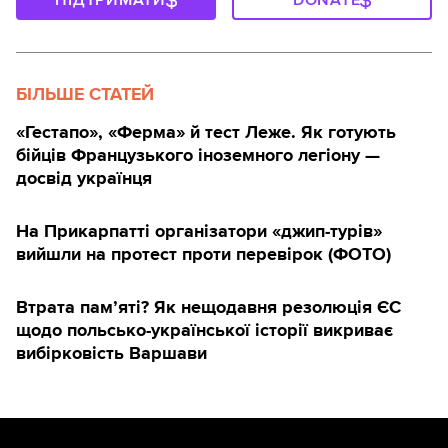
ПІДТРИМАТИ
DONATE
БІЛЬШЕ СТАТЕЙ
«Гестапо», «Ферма» й тест Леже. Як готують
бійців Французького іноземного легіону —
досвід українця
На Прикарпатті організатори «джип-турів»
вийшли на протест проти перевірок (ФОТО)
Втрата пам’яті? Як нещодавня резолюція ЄС
щодо польсько-української історії викриває
вибірковість Варшави